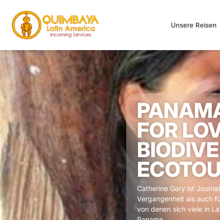
Unsere Reisen
PANAMA
FOR LO
BIODIV
ECOTOU
Catherine Gary ist Journali
Vergangenheit als auch f
von denen sich viele in L
Panama.