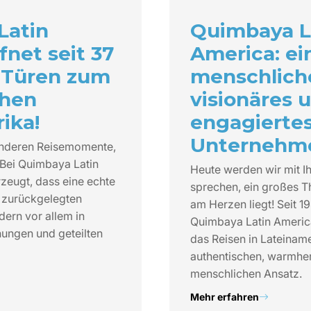
Latin
Quimbaya L
fnet seit 37
America: ei
 Türen zum
menschlich
chen
visionäres 
ika!
engagierte
Unternehm
onderen Reisemomente,
 Bei Quimbaya Latin
Heute werden wir mit I
zeugt, dass eine echte
sprechen, ein großes T
in zurückgelegten
am Herzen liegt! Seit 1
dern vor allem in
Quimbaya Latin America
ungen und geteilten
das Reisen in Lateinam
authentischen, warmher
menschlichen Ansatz.
Mehr erfahren