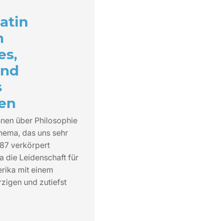
atin
n
es,
und
s
en
hnen über Philosophie
hema, das uns sehr
987 verkörpert
 die Leidenschaft für
erika mit einem
zigen und zutiefst