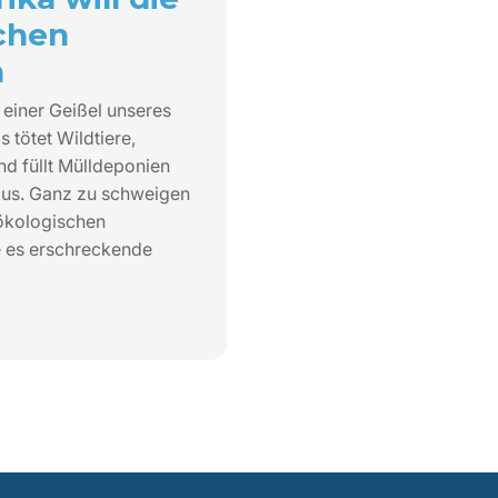
schen
n
u einer Geißel unseres
 tötet Wildtiere,
nd füllt Mülldeponien
aus. Ganz zu schweigen
ökologischen
e es erschreckende