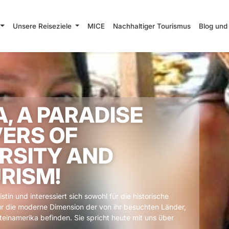
Unsere Reiseziele
MICE
Nachhaltiger Tourismus
Blog und
, A PARADISE
VERS OF
ERSITY AND
RISM!
stin und interessiert sich sowohl für die historische
ür die moderne Dimension der von ihr besuchten Länder,
ateinamerika befinden. Sie spricht heute mit uns über