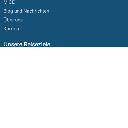
MICE
Blog und Nachrichten
Über uns
Karriere
Unsere Reiseziele
Argentinien
Ecuador
Bolivien
Guatemala
Brasilien
Mexiko
Chile
Panama
Kolumbien
Peru
Costa Rica
Unsere sozialen Netzwerke