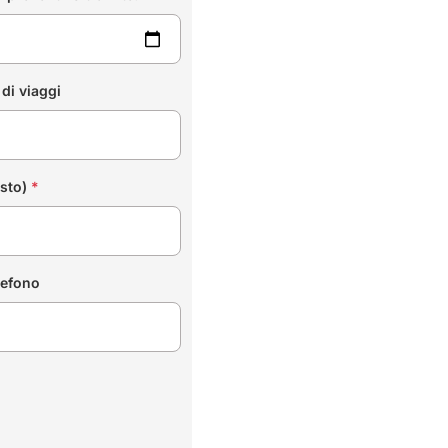
di viaggi
esto)
*
lefono