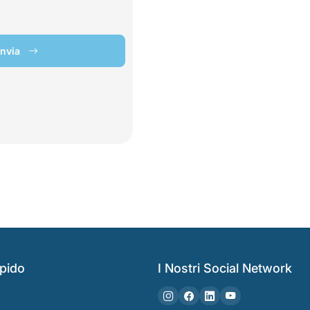
Invia
pido
I Nostri Social Network