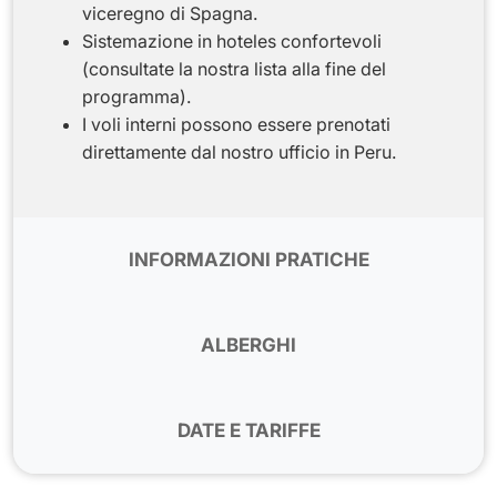
viceregno di Spagna.
Sistemazione in hoteles confortevoli
(consultate la nostra lista alla fine del
programma).
I
voli interni
possono essere prenotati
direttamente dal nostro ufficio in Peru.
INFORMAZIONI PRATICHE
Salute
-
la maggior parte delle città andine che si
visitano si trova in altitudine (Arequipa 2400 m,
ALBERGHI
Colca 3600, Cusco, 3400 m e Puno, 3700 m di
altitudine). Non è richiesta nessuna
LIMA
vaccinazione
DATE E TARIFFE
Dazzler by Wyndham Lima Miraflores***
o
Clima
-
la stagione secca va da maggio a
similare
0
Su richiesta
1
Date disponibili