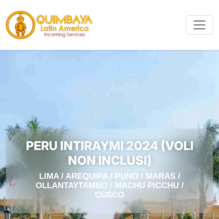
PERU INTIRAYMI 2024 (VOLI
NON INCLUSI)
LIMA / AREQUIPA / PUNO / MARAS /
OLLANTAYTAMBO / MACHU PICCHU /
CUSCO