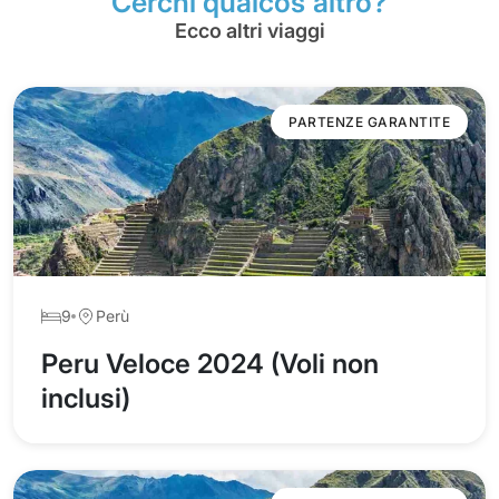
Cerchi qualcos'altro?
Ritorno in aeroporto e volo di rientro in Italia.
Ecco altri viaggi
FINI DEI SERVIZI
PARTENZE GARANTITE
9
Perù
Peru Veloce 2024 (Voli non
inclusi)