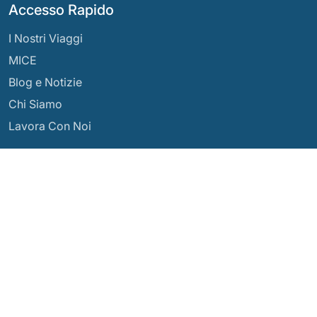
Accesso Rapido
I Nostri Viaggi
MICE
Blog e Notizie
Chi Siamo
Lavora Con Noi
Le Nostre Destinazioni
Argentina
Ecuador
Bolivia
Guatemala
Brasile
Messico
Cile
Panama
Colombia
Perù
Costa Rica