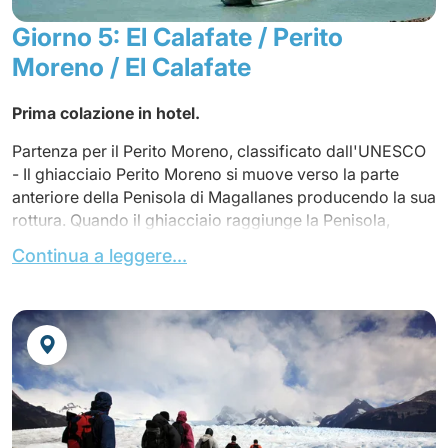
Trasferimento e installazione in hotel.
Giorno 5: El Calafate / Perito
Cena non inclusa
Moreno / El Calafate
Sistemazione nell’hotel
ALTOS DE USHUAIA ***
o
Prima colazione in hotel.
similare (camera standard)
Partenza per il Perito Moreno, classificato dall'UNESCO
- Il ghiacciaio Perito Moreno si muove verso la parte
anteriore della Penisola di Magallanes producendo la sua
rottura. Quando il ghiacciaio raggiunge la Penisola,
forma una diga naturale di ghiaccio che blocca il flusso
Continua a leggere...
dell'acqua dal braccio Rico alla barriera di Iceberg. Il
livello dell'acqua sale, comprimendo e corrodendo la
massa di ghiaccio fino a produrre piccole falle e la
caduta di pezzi di ghiaccio. Questi aumentano creando
un tunnel in cui l'acqua scorre verso il Lago Argentino.
Infine, il tunnel cade in un meraviglioso spettacolo che
separa il ghiacciaio Perito Moreno dalla penisola di
Magallanes. Osservazione del ghiacciaio più