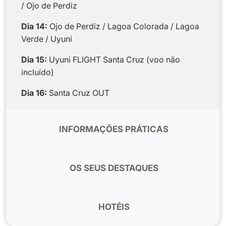
/ Ojo de Perdiz
Dia 14:
Ojo de Perdiz / Lagoa Colorada / Lagoa
Verde / Uyuni
Dia 15:
Uyuni FLIGHT Santa Cruz (voo não
incluído)
Dia 16:
Santa Cruz OUT
INFORMAÇÕES PRÁTICAS
Antena:
Para voos domésticos no Peru, os voos
recomendados são os da companhia LATAM.
OS SEUS DESTAQUES
Para voos domésticos na Bolívia, os voos
recomendados são os da companhia BOA.
NO PERU
Aconselhamo-lo a reservar voos domésticos
HOTÉIS
Assistência durante toda a viagem da nossa
através do nosso escritório QUIMBAYA BOLÍVIA.