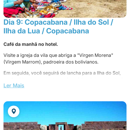
Pernoite no hotel
Jantar não incluído.
Pernoite no hotel.
Dia 9: Copacabana / Ilha do Sol /
Ilha da Lua / Copacabana
Café da manhã no hotel.
Visite a igreja da vila que abriga a "Virgen Morena"
(Virgem Marrom), padroeira dos bolivianos.
Em seguida, você seguirá de lancha para a Ilha do Sol,
conhecida como o centro cerimonial mais importante do
Ler Mais
Lago Titicaca.
Chegada e visita de Pillkokaina, um antigo palácio inca
com uma vista deslumbrante de ambas as margens do
lago. Continuação da viagem aos Jardins Yumani! Você
mergulhará suas mãos na Fonte de Água Sagrada antes
de descer