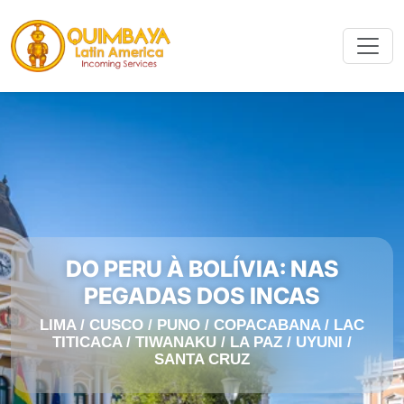
DO PERU À BOLÍVIA: NAS
PEGADAS DOS INCAS
LIMA / CUSCO / PUNO / COPACABANA / LAC
TITICACA / TIWANAKU / LA PAZ / UYUNI /
SANTA CRUZ