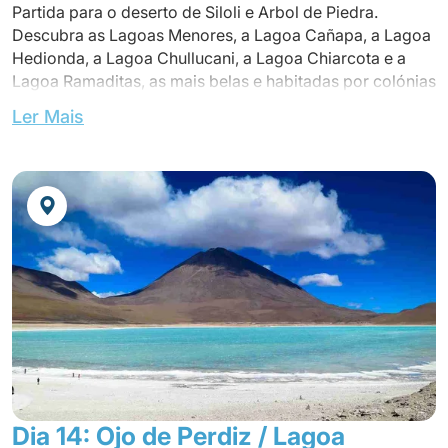
Partida para o deserto de Siloli e Arbol de Piedra.
* Dia em um veículo 4x4
Descubra as Lagoas Menores, a Lagoa Cañapa, a Lagoa
Hedionda, a Lagoa Chullucani, a Lagoa Chiarcota e a
Lagoa Ramaditas, as mais belas e habitadas por colónias
de aves e flamingos e estão repletas de vulcões
Ler Mais
majestosos.
Almoço a caminho
Continue até Ojo de Perdiz. Ao longo do caminho,
paisagens surreais moldadas pelos ventos e areia
durante séculos.
Jantar no hotel
Pernoite no hotel.
* Dia passado num veículo 4x4.
Dia 14: Ojo de Perdiz / Lagoa