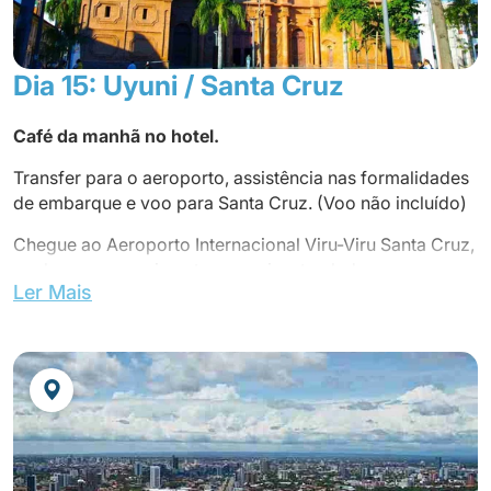
* Dia passado num veículo 4x4.
Dia 15: Uyuni / Santa Cruz
Café da manhã no hotel.
Transfer para o aeroporto, assistência nas formalidades
de embarque e voo para Santa Cruz. (Voo não incluído)
Chegue ao Aeroporto Internacional Viru-Viru Santa Cruz,
conheça e cumprimente seu guia e traslado para o seu
Ler Mais
hotel.
Almoço no hotel
Dia livre
Jantar não incluído.
Pernoite no hotel.