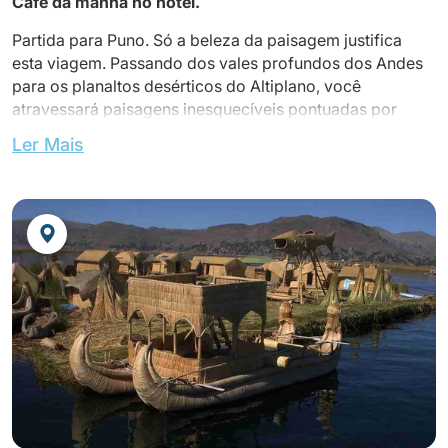
Café da manhã no hotel.
Partida para Puno. Só a beleza da paisagem justifica
esta viagem. Passando dos vales profundos dos Andes
para os planaltos desérticos do Altiplano, você
atravessará paisagens inesquecíveis pontuadas por
inúmeras aldeias
Ler Mais
artesãos (oleiros e tecelões).
A passagem mais alta da rota é em La Raya (4.338
metros acima do nível do mar), que representa a divisão
entre a zona andina e o Altiplano.
Pare para a visita de Racchi: antigo local de Huari que
tem uma importância especial devido à sua arquitetura
única. Este local notavelmente extenso tem muitos
edifícios, incluindo o templo principal, chamado Templo
Wiracocha , onde você ainda pode ver colunas de
adobe circulares únicas.
Durante o percurso, o autocarro para em Andahuaylillas,