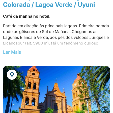
Colorada / Lagoa Verde / Uyuni
Café da manhã no hotel.
Partida em direção às principais lagoas. Primeira parada
onde os gêiseres de Sol de Mañana. Chegamos às
Lagunas Blanca e Verde, aos pés dos vulcões Juriques e
Licancabur (alt. 5960 m). Há um fenômeno curioso:
quando o vento pega, as águas da Laguna Verde
Ler Mais
ganham uma cor esmeralda espetacular.
Almoço ao longo do caminho
Passando pelas aldeias de Villamar, Alota e Culpina K,
chegando depois ao vale das rochas.
Continue até Uyuni.
Jantar não incluído
Pernoite no hotel.