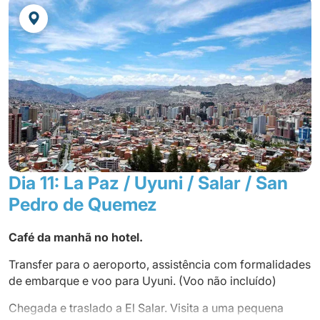
Almoço em um restaurante local
Partida em direção a La Paz, check-in no hotel.
Jantar não incluído
Pernoite no hotel.
Dia 11: La Paz / Uyuni / Salar / San
Pedro de Quemez
Café da manhã no hotel.
Transfer para o aeroporto, assistência com formalidades
de embarque e voo para Uyuni. (Voo não incluído)
Chegada e traslado a El Salar. Visita a uma pequena