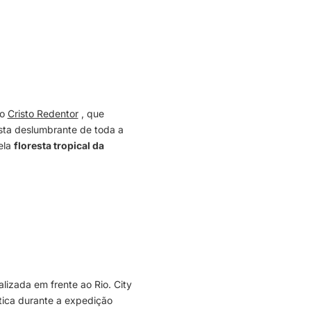
rá feito a pé com o seu guia.
do
Cristo Redentor
, que
ista deslumbrante de toda a
ela
floresta tropical da
algumas das principais flora
 jardim, foram plantadas pelo
turam-se com orquídeas,
, tornando este jardim um
alizada em frente ao Rio. City
tica durante a expedição
erá feito a pé com o seu guia
.