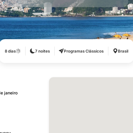
8 dias
7 noites
Programas Clássicos
Brasil
e janeiro
Iguaçu