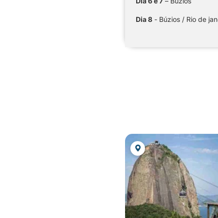
Dia 6 e 7
– Búzios
Dia 8
- Búzios / Rio de ja