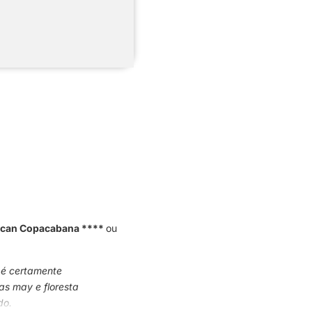
ican Copacabana ****
ou
o é certamente
as may e floresta
do.