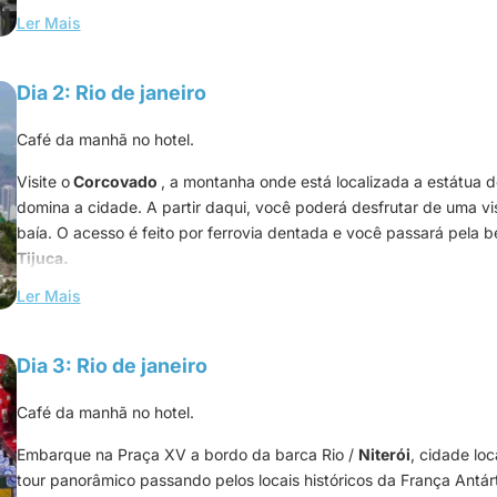
Ler Mais
Jantar em um restaurante local.
O transfer para o restaurante se
Pernoite no hotel.
Dia 2: Rio de janeiro
Café da manhã no hotel.
Visite o
Corcovado
, a montanha onde está localizada a estátua 
domina a cidade. A partir daqui, você poderá desfrutar de uma v
baía. O acesso é feito por ferrovia dentada e você passará pela b
Tijuca.
Ler Mais
Almoço em um restaurante local.
Em seguida, visite o
Jardim Botânico
de 141 hectares, que abriga 
Dia 3: Rio de janeiro
do Brasil e do mundo. As palmeiras imperiais, principal atração do
príncipe-regente Dom João VI em 1809. Árvores centenárias mis
Café da manhã no hotel.
nenúfares gigantes, bromélias extravagantes e vegetação tropical
lugar favorito para os amantes da natureza.
Embarque na Praça XV a bordo da barca Rio /
Niterói
, cidade loc
tour panorâmico passando pelos locais históricos da França Antár
Jantar em um restaurante local.
O
transfer para o restaurante s