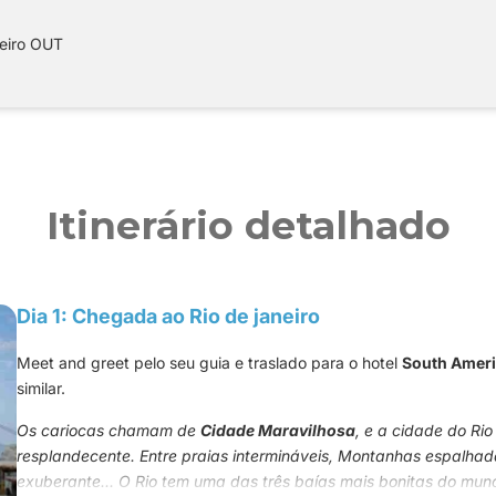
neiro OUT
Itinerário detalhado
Dia 1: Chegada ao Rio de janeiro
Meet and greet pelo seu guia e traslado para o hotel
South Amer
similar.
Os cariocas chamam de
Cidade Maravilhosa
, e a cidade do Ri
resplandecente. Entre praias intermináveis, Montanhas espalhad
exuberante... O Rio tem uma das três baías mais bonitas do mun