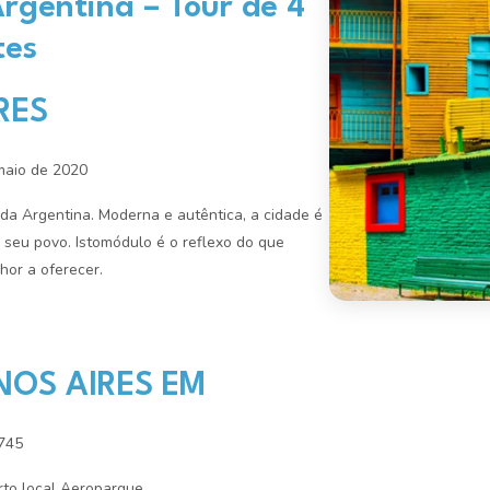
rgentina – Tour de 4
tes
RES
maio de 2020
 da Argentina. Moderna e autêntica, a cidade é
seu povo. Istomódulo é o reflexo do que
or a oferecer.
ENOS AIRES EM
745
to local Aeroparque.