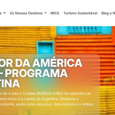
ns
Os Nossos Destinos
MICE
Turismo Sustentável
Blog e 
OR DA AMÉRICA
 – PROGRAMA
INA
ur de 4 dias e 3 noites BUENOS AIRES De setembro de
nos Aires é a capital da Argentina. Moderna e
ixonante, assim como seu povo. Este módulo é o reflexo