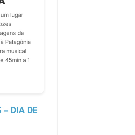
A
 um lugar
vozes
sagens da
 à Patagônia
ra musical
de 45min a 1
 – DIA DE