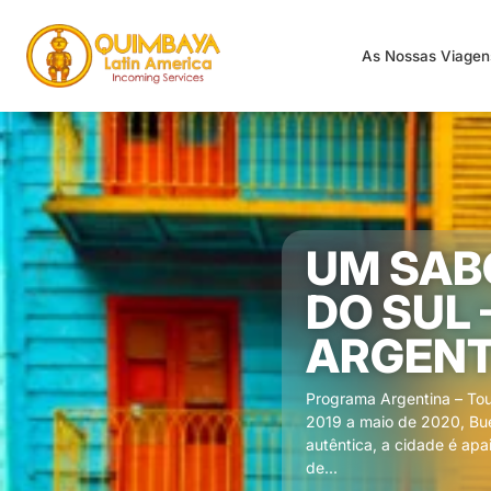
As Nossas Viage
UM SAB
DO SUL
ARGENT
Programa Argentina – To
2019 a maio de 2020, Bue
autêntica, a cidade é apa
de...