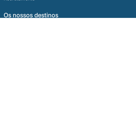
Os nossos destinos
Argentina
Equador
Bolívia
Guatemala
Brasil
México
Chile
Panamá
Colômbia
Peru
Costa Rica
As Nossas Redes Sociais