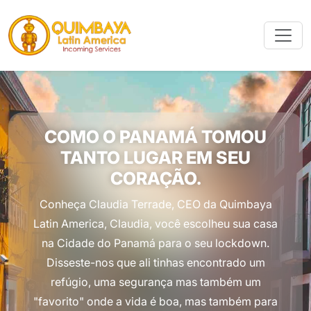
COMO O PANAMÁ TOMOU
TANTO LUGAR EM SEU
CORAÇÃO.
Conheça Claudia Terrade, CEO da Quimbaya
Latin America, Claudia, você escolheu sua casa
na Cidade do Panamá para o seu lockdown.
Disseste-nos que ali tinhas encontrado um
refúgio, uma segurança mas também um
"favorito" onde a vida é boa, mas também para