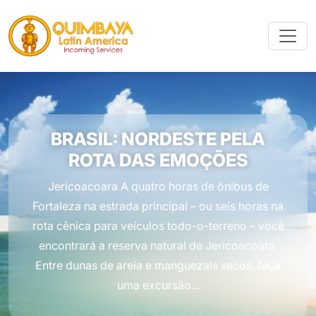
BRASIL: NORDESTE PELA
ROTA DAS EMOÇÕES
Jericoacoara A quatro horas de ônibus de
Fortaleza na estrada principal – ou seis horas na
rota cênica para veículos todo-o-terreno – você
encontrará a reserva natural de Jericoacoara.
Entre dunas de areia e manguezais secos, faça
uma excursão...