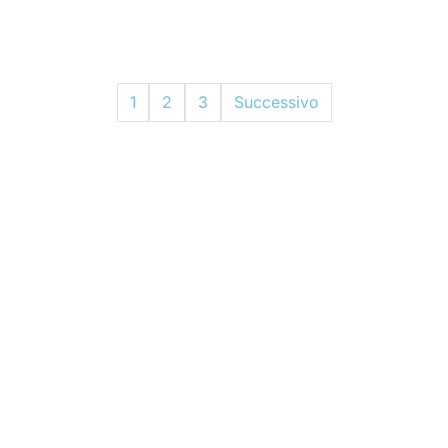
1
2
3
Successivo