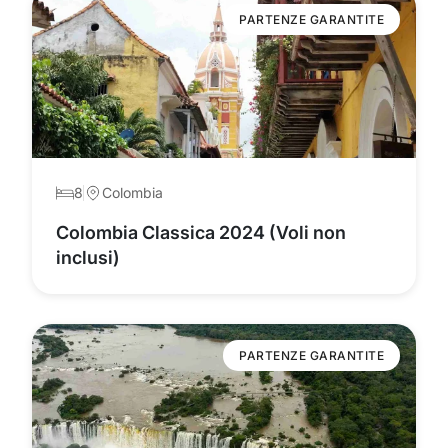
PARTENZE GARANTITE
8
Colombia
Colombia Classica 2024 (Voli non
inclusi)
PARTENZE GARANTITE