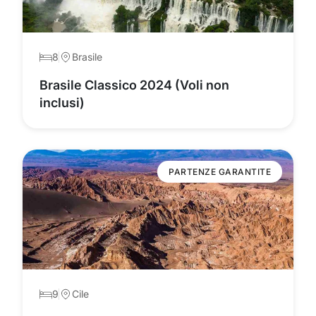
8
Brasile
Brasile Classico 2024 (Voli non
inclusi)
PARTENZE GARANTITE
9
Cile