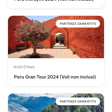
PARTENZE GARANTITE
13
Perù
Peru Gran Tour 2024 (Voli non inclusi)
PARTENZE GARANTITE