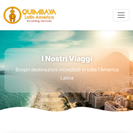
I Nostri Viaggi
Scopri destinazioni incredibili in tutta l'America
Latina