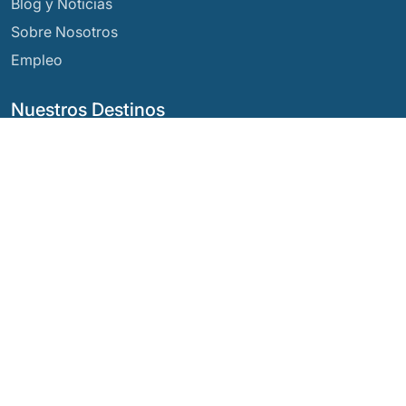
Blog y Noticias
Sobre Nosotros
Empleo
Nuestros Destinos
Argentina
Ecuador
Bolivia
Guatemala
Brasil
México
Chile
Panamá
Colombia
Perú
Costa Rica
Nuestras Redes Sociales