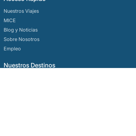
Nuestros Viajes
MICE
Blog y Noticias
Sobre Nosotros
Empleo
Nuestros Destinos
Argentina
Ecuador
Bolivia
Guatemala
Brasil
México
Chile
Panamá
Colombia
Perú
Costa Rica