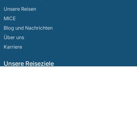
Unsere Reisen
MICE
Blog und Nachrichten
Über uns
Karriere
Unsere Reiseziele
Argentinien
Ecuador
Bolivien
Guatemala
Brasilien
Mexiko
Chile
Panama
Kolumbien
Peru
Costa Rica