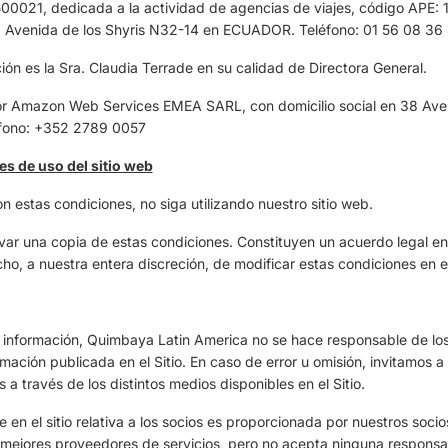
0021, dedicada a la actividad de agencias de viajes, código APE: 1
la Avenida de los Shyris N32-14 en ECUADOR. Teléfono: 01 56 08 36
ción es la Sra. Claudia Terrade en su calidad de Directora General.
 por Amazon Web Services EMEA SARL, con domicilio social en 38 Ave
fono: +352 2789 0057
s de uso del sitio web
n estas condiciones, no siga utilizando nuestro sitio web.
var una copia de estas condiciones. Constituyen un acuerdo legal en
o, a nuestra entera discreción, de modificar estas condiciones en el
a información, Quimbaya Latin America no se hace responsable de los
rmación publicada en el Sitio. En caso de error u omisión, invitamos a
a través de los distintos medios disponibles en el Sitio.
e en el sitio relativa a los socios es proporcionada por nuestros soc
 mejores proveedores de servicios, pero no acepta ninguna responsab