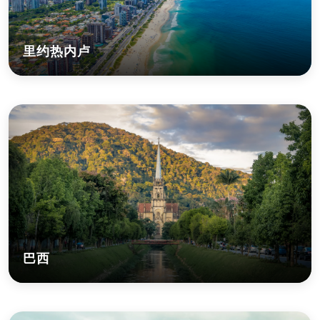
里约热内卢
巴西