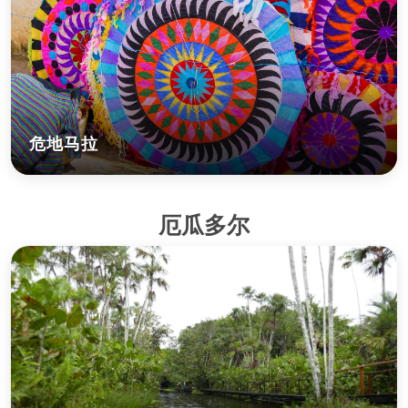
危地马拉
厄瓜多尔