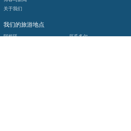
关于我们
我们的旅游地点
阿根廷
厄瓜多尔
玻利维亚
危地马拉
巴西
墨西哥
智利
巴拿马
哥伦比亚
秘鲁
哥斯达黎加
我们的社交网络