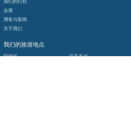
我们的行程
会展
博客与新闻
关于我们
我们的旅游地点
阿根廷
厄瓜多尔
玻利维亚
危地马拉
巴西
墨西哥
智利
巴拿马
哥伦比亚
秘鲁
哥斯达黎加
我们的社交网络