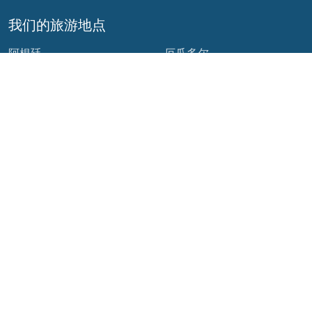
我们的旅游地点
阿根廷
厄瓜多尔
玻利维亚
危地马拉
巴西
墨西哥
智利
巴拿马
哥伦比亚
秘鲁
哥斯达黎加
我们的社交网络