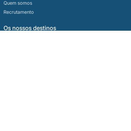
Quem somos
Recrutamento
Os nossos destinos
Argentina
Equador
Bolívia
Guatemala
Brasil
México
Chile
Panamá
Colômbia
Peru
Costa Rica
As Nossas Redes Sociais