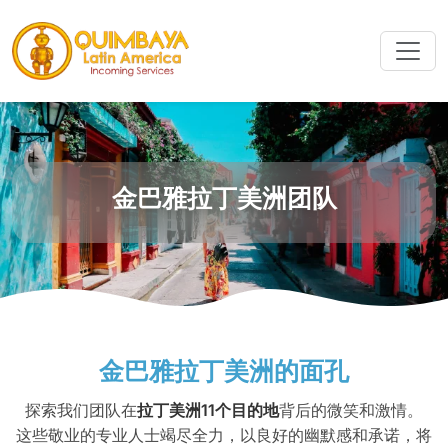
金巴雅拉丁美洲团队
金巴雅拉丁美洲的面孔
探索我们团队在
拉丁美洲11个目的地
背后的微笑和激情。
这些敬业的专业人士竭尽全力，以良好的幽默感和承诺，将