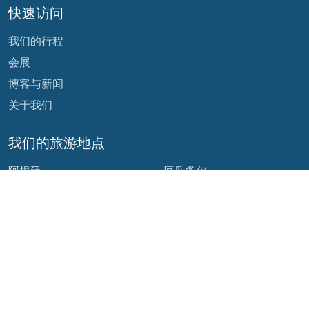
快速访问
我们的行程
会展
博客与新闻
关于我们
我们的旅游地点
阿根廷
厄瓜多尔
玻利维亚
危地马拉
巴西
墨西哥
智利
巴拿马
哥伦比亚
秘鲁
哥斯达黎加