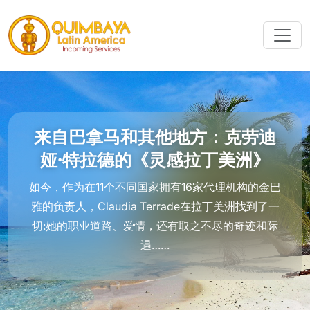
来自巴拿马和其他地方：克劳迪
娅·特拉德的《灵感拉丁美洲》
如今，作为在11个不同国家拥有16家代理机构的金巴
雅的负责人，Claudia Terrade在拉丁美洲找到了一
切:她的职业道路、爱情，还有取之不尽的奇迹和际
遇……