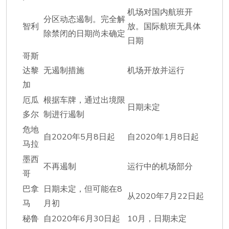
机场对国内航班开
分区动态遏制。完全解
智利
放。国际航班无具体
除禁闭的日期尚未确定
日期
哥斯
达黎
无遏制措施
机场开放并运行
加
厄瓜
根据车牌，通过出境限
日期未定
多尔
制进行遏制
危地
自2020年5月8日起
自2020年1月8日起
马拉
墨西
不再遏制
运行中的机场部分
哥
巴拿
日期未定，但可能在8
从2020年7月22日起
马
月初
秘鲁
自2020年6月30日起
10月，日期未定