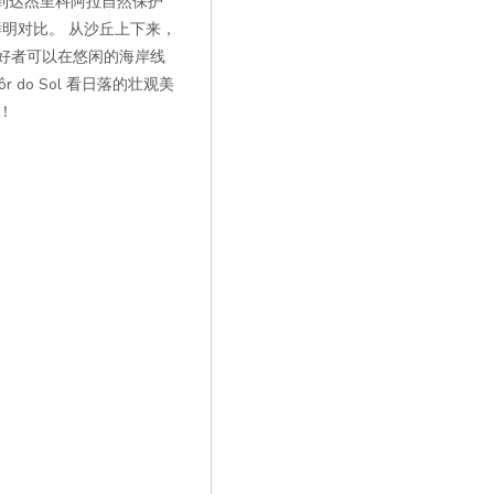
到达杰里科阿拉自然保护
鲜明对比。 从沙丘上下来，
滩爱好者可以在悠闲的海岸线
do Sol 看日落的壮观美
！