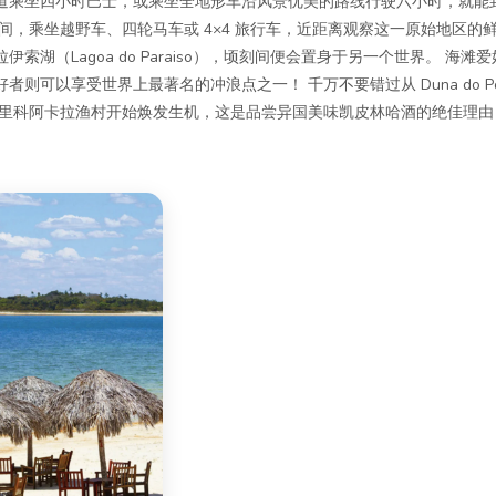
道乘坐四小时巴士，或乘坐全地形车沿风景优美的路线行驶六小时，就能
间，乘坐越野车、四轮马车或 4×4 旅行车，近距离观察这一原始地区的
索湖（Lagoa do Paraiso），顷刻间便会置身于另一个世界。 海
则可以享受世界上最著名的冲浪点之一！ 千万不要错过从 Duna do Pôr 
杰里科阿卡拉渔村开始焕发生机，这是品尝异国美味凯皮林哈酒的绝佳理由