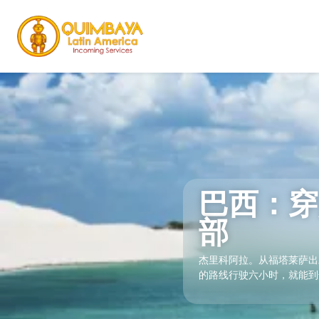
巴西：穿
部
杰里科阿拉。从福塔莱萨出
的路线行驶六小时，就能到