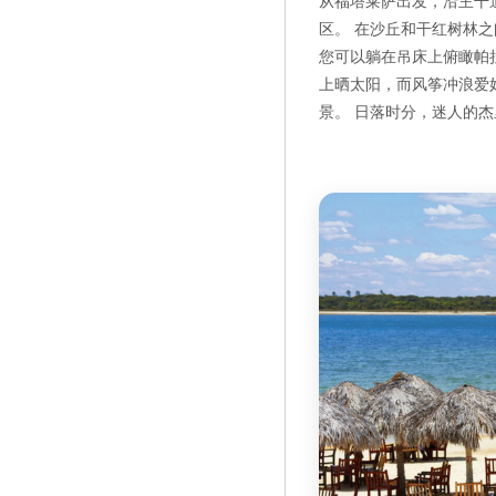
从福塔莱萨出发，沿主干
区。 在沙丘和干红树林之
您可以躺在吊床上俯瞰帕拉伊
上晒太阳，而风筝冲浪爱好者
景。 日落时分，迷人的