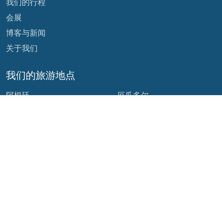
我们的行程
会展
博客与新闻
关于我们
我们的旅游地点
阿根廷
厄瓜多尔
玻利维亚
危地马拉
巴西
墨西哥
智利
巴拿马
哥伦比亚
秘鲁
哥斯达黎加
我们的社交网络