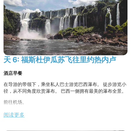
夜宿酒店
天 6: 福斯杜伊瓜苏飞往里约热内卢
酒店早餐
在导游的带领下，乘坐私人巴士游览巴西瀑布。 徒步游览小
径，从不同角度欣赏瀑布。 巴西一侧拥有最美的瀑布全景。
前往机场。
前往伊瓜苏机场。
阅读更多
飞往里约热内卢（不含）