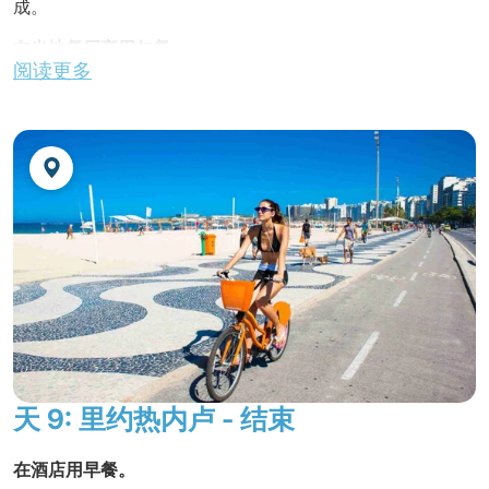
成。
在当地餐厅享用午餐
阅读更多
里约殖民时期城市游 - 游览里约市中心狭窄的街道和古老的
历史建筑、坎德拉利亚（Candelaria）、十五广场（Praça
XV）、"Travessa do Mercado"、大都会大教堂
（Metropolitan Cathedral）和桑波德罗莫
（Sambódromo）。 继续参观马里奥·菲略体育场的外观，
这是世界上最大的体育场，全球通称为马拉卡纳体育场。 这
座体育场建于 1950 年，当时是为了迎接在巴西举行的世界
杯足球赛。
不含晚餐。
夜宿酒店。
天 9: 里约热内卢 - 结束
在酒店用早餐。