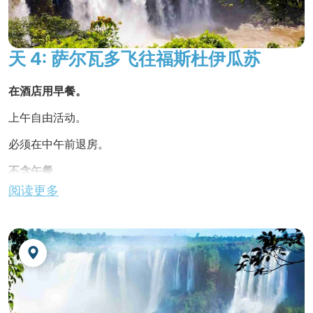
夜宿酒店。
天 4: 萨尔瓦多飞往福斯杜伊瓜苏
在酒店用早餐。
上午自由活动。
必须在中午前退房。
不含午餐。
阅读更多
前往机场，乘飞机飞往福斯·杜伊瓜苏。
福斯杜伊瓜苏是世界上独一无二、无法抗拒的旅游胜地。 伊
瓜苏的魅力超乎想象。 除了伊瓜苏瀑布，还有很多景点值得
一看。 这里有令人难以置信的伊泰普生物国家水电站。 伊瓜
苏的融合超越了国界和地理界限。 巴西人、阿根廷人和巴拉
圭人每天在商业、文化、社会和政治互动中和谐共处。 伊瓜
苏拥有三国信息，是一个世界性大都市，有超过 57 个民族