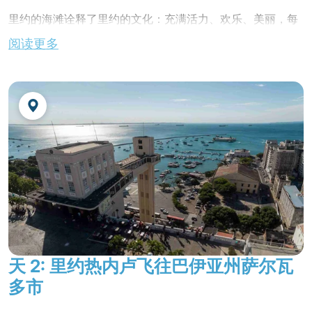
里约的海滩诠释了里约的文化：充满活力、欢乐、美丽，每
延伸行程亚马孙 -
世界上种类最丰富的热带森
个海滩都有自己的风情：从拥有排球网和露天咖啡馆的
科帕
阅读更多
林
卡巴纳
大妈海滩到诱人的伊帕内玛海滩；从拥有滑翔机的圣
康拉多（São Conrado）海滩到时髦、宽阔的提茹卡
（Barra da Tijuca）海滩。
抵达机场后，乘车前往酒店。
入住酒店。
不含晚餐。
夜宿酒店
天 2: 里约热内卢飞往巴伊亚州萨尔瓦
多市