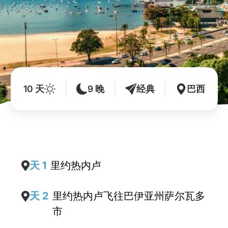
10 天
9 晚
经典
巴西
天 1
里约热内卢
天 2
里约热内卢飞往巴伊亚州萨尔瓦多
市