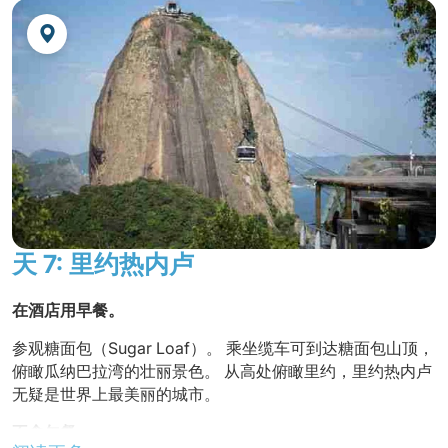
抵达机场后乘车前往酒店
入住酒店。
在当地一家餐厅用餐，步行即可到达，无需导游。
夜宿酒店。
天 7: 里约热内卢
在酒店用早餐。
参观糖面包（Sugar Loaf）。 乘坐缆车可到达糖面包山顶，
俯瞰瓜纳巴拉湾的壮丽景色。 从高处俯瞰里约，里约热内卢
无疑是世界上最美丽的城市。
不含午餐。