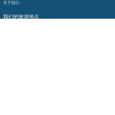
关于我们
我们的旅游地点
阿根廷
厄瓜多尔
玻利维亚
危地马拉
巴西
墨西哥
智利
巴拿马
哥伦比亚
秘鲁
哥斯达黎加
我们的社交网络