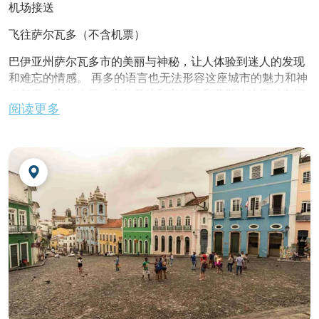
机场接送
飞往萨尔瓦多（不含机票）
巴伊亚州萨尔瓦多市的美丽与神秘，让人体验到迷人的发现
和难忘的情感。 再多的语言也无法形容这座城市的魅力和神
奇气息，它的人民、它的圣徒和它的奥利萨斯让这座城市栩
阅读更多
栩如生。 品尝过巴伊亚州萨尔瓦多市风味的人都知道，这座
城市为游客带来的诱惑是无法抵挡的 - 郁郁葱葱的热带风
光、丰富多彩的传统节日文化以及充满勇气和冒险精神的历
史。
抵达机场后接送前往酒店
不含午餐
入住酒店。
在酒店用
晚餐
及夜宿。