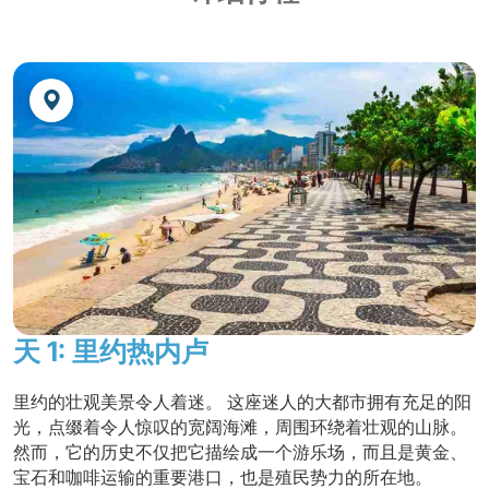
·杜伊瓜苏的
"无限量吃churrasco"
（一种美味
福斯杜伊瓜苏
的巴西烤肉），等等......
Viale Cataratas Hotel ****
或同级酒店
每一阶段都有自由活动时间，让您自己探索城
网址：
www.vialecataratas.com.br/viale-
市。
cataratas
游览国内众多精彩景点：
伊瓜苏瀑布的巴西一
里约热内卢
侧和阿根廷一侧、里约的糖面包和科尔科瓦多
Américas Copacabana Hotel ****
或同级酒店
在
克劳迪奥·库蒂尼奥小径
上漫步，每个人都可
以在这里欣赏到糖面包周围不同的美妙景致。
网址：
www.americascopacabanahotel.com.br
在里约热内卢
历史中心
漫步，是探索该地区的
最佳方式
天 1: 里约热内卢
延伸行程 帕拉蒂
- 参观巴西最美丽的殖民地村
里约的壮观美景令人着迷。 这座迷人的大都市拥有充足的阳
庄，周围环绕着大自然。
光，点缀着令人惊叹的宽阔海滩，周围环绕着壮观的山脉。
然而，它的历史不仅把它描绘成一个游乐场，而且是黄金、
延伸行程东北区
- 在地球的这一地区，您会发现
宝石和咖啡运输的重要港口，也是殖民势力的所在地。
沙山和湖泊景观！