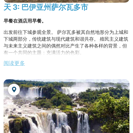
天 3: 巴伊亚州萨尔瓦多市
早餐
在酒店用早餐。
出发前往下城参观全景。 萨尔瓦多被其自然地形分为上城和
下城两部分，传统建筑与现代建筑和谐共存。 殖民主义建筑
与未来主义建筑之间的偶然对比产生了各种各样的背景，但
有一个共同的主题：充满活力的色彩。
阅读更多
在当地餐馆享用午餐。
参观上城。 丰富的巴洛克建筑风格让人流连忘返。 萨尔瓦多
丰富的宗教历史是其 "365 座教堂之城" 称号的由来。 游客
将探索佩鲁里尼奥（Pelourinho），这里曾是惩罚奴隶的场
所，如今已成为巴西殖民时期最大、最迷人的建筑群之一。
游客还将参观 Igreja de Nosso Senhor do Bomfim 和
Igreja de São Francisco，沉浸在萨尔瓦多丰富的文化遗产
中。
不含晚餐。