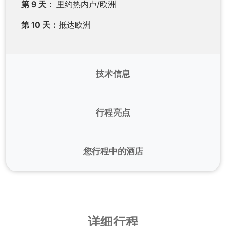
第 9 天：
里约热内卢/欧洲
第 10 天：
抵达欧洲
技术信息
航班：
此行程可用 TAP 和 LATAM 公司的国际航
班。 对于国内航班，我们可以使用 TAM 或 AZUL
行程亮点
公司，这两家公司非常适合此行程。
当地英语团队会在旅途中为您提供帮助。
手续
- 请检查您的乘客是否需要签证或护照是否在
您行程中的酒店
有效期内。
我们所有的导游都会说英语
萨尔瓦多
健康状况
- 无需接种疫苗。 对于选择在亚马孙延长
探索
巴伊亚州萨尔瓦多市
奇妙的殖民时期教堂
行程的乘客，建议接受黄热病治疗。
和房屋。
Vila Galé Salvador ****
或同级酒店
气候天气
- 虽然伊瓜苏属于亚热带气候，但巴西大部
行程中的每一步都能品尝到典型的巴西美食：
网址：
www.vilagale.com
详细行程
分城市都是热带气候。 该国的旱季为 4 月至 11 月
萨尔瓦多著名的moqueca
（椰奶煮鱼），福斯