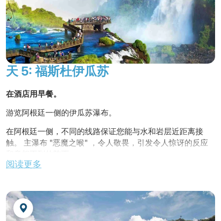
在这里毗邻而居。
抵达后，导游接待并送至酒店。
入住酒店。
在酒店用晚餐。
天 5: 福斯杜伊瓜苏
夜宿酒店。
在酒店用早餐。
游览阿根廷一侧的伊瓜苏瀑布。
在阿根廷一侧，不同的线路保证您能与水和岩层近距离接
触。 主瀑布 "恶魔之喉" ，令人敬畏，引发令人惊讶的反应
和意想不到的阵雨。
阅读更多
在公园内的餐厅享用午餐。
下午3点左右返回酒店。
不含晚餐。