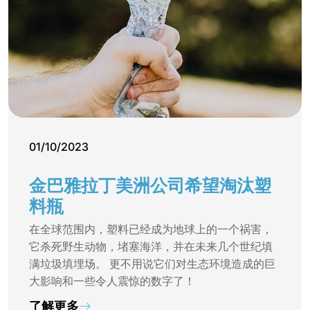
01/10/2023
金巴雅拉丁美洲公司希望淘汰塑
料瓶
在全球范围内，塑料已经成为地球上的一个祸害，
它杀死野生动物，堵塞海洋，并在未来几个世纪填
满垃圾填埋场。 更不用说它们对生态环境造成的巨
大影响和一些令人震惊的数字了！
了解更多