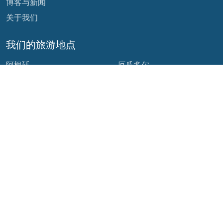
博客与新闻
关于我们
我们的旅游地点
阿根廷
厄瓜多尔
玻利维亚
危地马拉
巴西
墨西哥
智利
巴拿马
哥伦比亚
秘鲁
哥斯达黎加
我们的社交网络