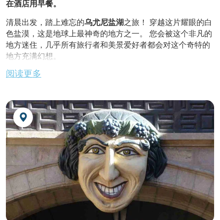
在酒店用早餐。
清晨出发，踏上难忘的
乌尤尼盐湖
之旅！ 穿越这片耀眼的白
色盐漠，这是地球上最神奇的地方之一。 您会被这个非凡的
地方迷住，几乎所有旅行者和美景爱好者都会对这个奇特的
地方充满幻想。
阅读更多
金巴雅拉丁美洲
独家特色
！
在位于撒拉尔中部的壮观地点享用午餐。 午餐含葡萄酒。
探索
因卡瓦西岛
，被亲切地称为“鱼岛”，坐落在广阔的盐沙
漠中。 这里是乌尤尼盐湖游人最多的地方。 这里长满了仙人
掌，有的超过十米。 结束对
科尔查尼村
的参观，这里的社区
每年采盐近 20 000 吨。 参观盐提炼中心。 出发前往
波托
西
，途中穿越美丽的安第斯山脉。
不含晚餐。
夜宿酒店