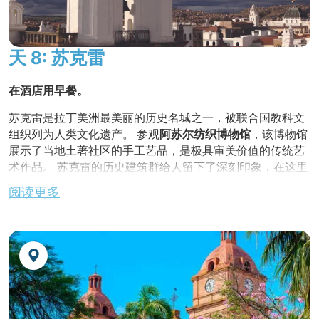
里，石碗可以炖煮汤汁，保持汤汁的温度。
驱车前往苏克雷市。
天 8: 苏克雷
不含晚餐
在酒店用早餐。
夜宿酒店
苏克雷是拉丁美洲最美丽的历史名城之一，被联合国教科文
组织列为人类文化遗产。 参观
阿苏尔纺织博物馆
，该博物馆
展示了当地土著社区的手工艺品，是极具审美价值的传统艺
术作品。 苏克雷的历史建筑群给人留下了深刻印象，在这里
您可以欣赏到
雷科莱塔
的美景。 漫步历史中心，参观大教
阅读更多
堂、行政大楼和
自由之家
（玻利维亚独立的诞生地）。
金巴雅拉丁美洲
独家特色
！
参观苏克雷的中心市场
，各种新鲜水果和蔬菜琳琅满目，充
满活力和色彩。
在历史中心的一家餐厅享用午餐。