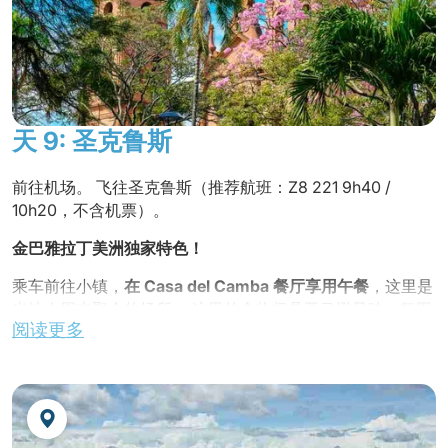
下午将在
玻利瓦尔公园
散步，这是苏克雷人散步的公共花
园。 参观
圣费利佩内里修道院
，在露台上您可以欣赏到这座
城市及其教堂的壮丽全景。
不含晚餐。
夜宿酒店。
天 9: 圣克鲁斯
前往机场。 飞往圣克鲁斯（推荐航班：Z8 221 9h40 /
10h20，不含机票）。
金巴雅拉丁美洲
独家特色
！
乘车前往小镇，
在 Casa del Camba 餐厅享用午餐
，这里是
当地人周末聚会的场所。 这里的食物极具亚马逊风味，氛围
阅读更多
令人赞赏。
下午可自由参观城市。
不含晚餐。
夜宿酒店