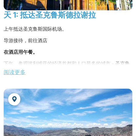
酒店位于市中心，地理位置优越，交通极为便利。
品尝玻利维亚艾马拉土著人的原汁原味菜肴：
客房格调高雅，设施现代便捷，服务周到贴心，让
圣克鲁斯的咸蛋糕、与太阳岛社区分享的
午
天 1: 抵达圣克鲁斯德拉谢拉
人倍感舒适。 酒店设有单人间、双人间、套房和家
餐
"aphtapi"、波托西的 "石头汤" 等。
庭间。 所有客房均配有特大号床（2 米 x 2 米）、
入住舒适的酒店，其中不乏该国最迷人的酒
上午抵达圣克鲁斯国际机场。
迷你吧、暖气、空调、水力按摩、保险箱、互联
店。
网、有线电视和 24 小时客房服务。
导游接待，前往酒店
网址：
www.reypalacehotel.com
在酒店用午餐。
科帕卡巴纳（的的喀喀湖）
下午，参观玻利维亚的经济首都和人口最多的城市 -
圣克鲁
斯
。
阅读更多
Hotel Gloria Copacabana ***
或类同级酒店
在
七月二十四日广场
漫步，欣赏广场周围的历史建筑，如
圣
这家酒店位于蒂蒂卡卡湖畔，提供 32 间带私人浴室
洛伦索
大教堂
和
政府
大楼，以及建筑竞技场上的街道和房
的客房、一家供应国际和国内美食的餐厅、花园和
屋。
游乐场。 这是一家舒适惬意的酒店，非常适合享受
金巴雅拉丁美洲
独家特色
！
住宿。
在市内的一家传统面包店品尝当地典型的开胃菜。
网址：
www.hotelgloria.com.bo
它们是用木薯粉和奶酪精心制作的。 令人欣喜
乌尤尼