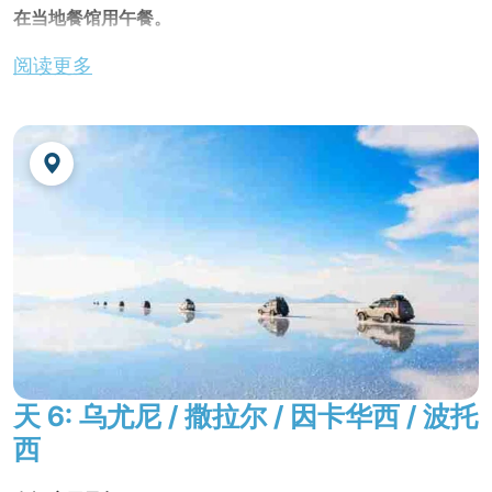
在当地餐馆用午餐。
出发前往
奥鲁罗市
，穿越阿尔蒂普拉诺高原和美丽的安第斯
阅读更多
山脉。
全景式游览这座矿业小镇，这里有着深厚的民间传统，比如
被联合国教科文组织列为世界文化遗产的著名
狂欢节
。
继续乘火车前往
乌尤尼
。
不含晚餐。
夜宿酒店
天 6: 乌尤尼 / 撒拉尔 / 因卡华西 / 波托
西