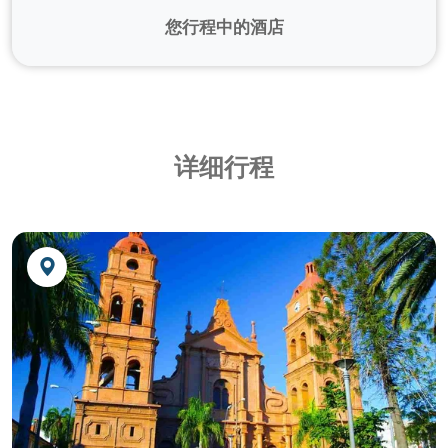
我们的当地
英语专业人士
团队全程提供协助。
在玻利维亚的整个行程中，提供英语导游服
您行程中的酒店
健康：
不强制接种疫苗。 大部分行程都在海拔高度
务。人数15 人以上，还提供一名英语助理导
（3000 米）上。 到达圣克鲁斯德拉塞拉，在平原
游。
圣克鲁斯德拉谢拉
上，可以更顺利地适应海拔。
探索
热带玻利维亚
（圣克鲁斯德拉谢拉以及耶
Hotel Cortez ****
或同级酒店
气候：
旱季从 5 月持续到 11 月。 安第斯山脉的冬季
稣会传教区）
为 6 月至 9 月（安第斯山脉天气寒冷）。 圣克鲁斯
参观拉巴斯的历史中心、
洛斯安第斯街
和
女巫
Cortez 酒店距离市中心仅 5 分钟车程，是一家瑞士
详细行程
德拉谢拉和传教区属热带气候。
市场
。
木屋风格的热带酒店，拥有 3 间平房、11 间套房和
游览神奇的
月神山谷
。
75 间客房，均配有空调、有线电视、迷你吧和客房
服务：
在每个城市提供当地英语导游服务。
探索玻利维亚的主要景点：
蒂瓦纳库
和
太阳
服务。 游泳池、桑拿浴室、美容沙龙、自助餐厅和
岛
，传说中印加人的诞生地。
交通
- 所有陆路路线均以私人交通工具提供。 对于2
餐厅 "La Poza del Bato" 是客人可以使用的众多设
在
的的喀喀湖
上航行，这是世界上海拔最高的
或3人，服务为常规服务。
施。
湖泊（超过 3400 米）。
网址：
参观拉丁美洲朝圣圣地
www.hotelcortez.com
科帕卡巴纳圣母
圣殿。
乘坐
安第斯山脉的火车
从拉巴斯前往奥鲁罗。
延伸行程 ：耶稣会传教区
拉巴斯
游览玻利维亚高原上广阔的原始盐湖 -
乌尤尼
盐湖
。
孔切思和圣伊格纳西奥
Hotel Rey Palace ***
或同级酒店
参观两座历史名城
苏克雷和波托西。