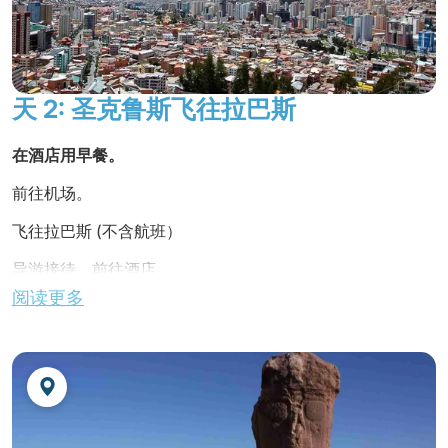
在当地餐馆用晚餐。
Jardines de Uyuni ***
或同级酒店
夜宿酒店。
这家酒店位于乌尤尼市中心，客房围绕中央屋顶天
天 2: 圣克鲁斯飞往拉巴斯
井而建。 所有房间都粉刷成鲜艳的颜色，配有 24
小时供应热水的私人浴室和中央供暖系统。 酒店还
在酒店用早餐。
设有一个小酒吧和一个以 "烤喇嘛 "为特色菜的餐
厅。
前往机场。
网址：
www.jardinesdeuyuni.com
飞往拉巴斯 (不含航班）
波托西
导游接待，前往酒店
阅读更多
Coloso Potosi ****
或同级酒店
玻利维亚首都
拉巴斯历史中心的全景之旅
，几乎可以让您触
摸云层（位于海拔4000米）。 在熙熙攘攘的殖民时期街道
科洛索波托西酒店位于市中心，拥有 55 间舒适的客
上尽情享受热闹的氛围。 漫步
穆里略广场
，欣赏大教堂和总
房，可以欣赏到塞罗里科山的壮丽景色。 所有客房
统府。 然后参观
贵金属博物馆
，这里珍藏着许多前哥伦布时
均铺有地毯，配有私人浴室、热水、中央供暖系
期玻利维亚珠宝和陶瓷的秘密。 发现令人好奇的
"女巫市
统、保险箱和有线电视。 您还可以享用游泳池、桑
场"
，在这里您可以找到护身符、艾马拉仪式用的药水和许
多纪念品。 最后，参观建于 1745 年的
拿浴室、酒吧和纪念品商店。 高要求客户期待已久
圣弗朗西斯科教堂
，