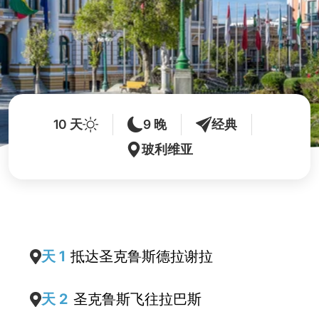
10 天
9 晚
经典
玻利维亚
天 1
抵达圣克鲁斯德拉谢拉
天 2
圣克鲁斯飞往拉巴斯