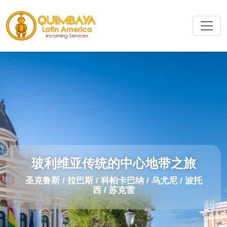
玻利维亚传统的中心地带之旅
圣克鲁斯 / 拉巴斯 / 科帕卡巴纳 / 乌尤尼 / 波托
西 / 苏克雷