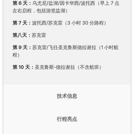
第 6 天：
乌尤尼/盐湖/因卡华西/波托西（早上 7 点
左右启程，包括游览盐湖）
第 7 天：
波托西/苏克雷（3 小时 30 分路程）
第八天：
苏克雷
第 9 天：
苏克雷/飞往圣克鲁斯德拉谢拉（1 小时航
程）
第 10 天：
圣克鲁斯-德拉谢拉（不含航班）
技术信息
航班：
行程安排在第1天上午抵达，第10天上午离
开。
行程亮点
手续：
护照必须在回国后至少六个月有效。