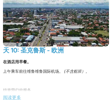
天 10: 圣克鲁斯 - 欧洲
在酒店用早餐。
上午乘车前往维鲁维鲁国际机场。
(不含航班）。
结束我们的服务。
阅读更多
延伸行程选项：耶稣会传教团