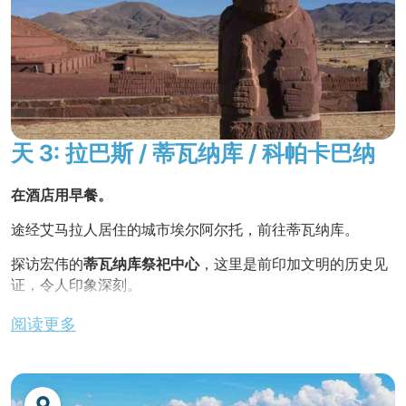
它被认为是拉巴斯最美丽的殖民时期建筑。 其宏伟的巴洛克
的新选择。
式外墙具有梅蒂斯风格的影响。
网址 :
www.potosihotel.com
金巴雅拉丁美洲
独家特色
！
苏克雷
拉巴斯之行的最后一站是在
洛斯安第斯街（Los Andes
）上
骑行，那里的工匠和绣娘常年为民间节日和奥鲁罗狂欢节制
Hotel Samary ****
或同级酒店
天 3: 拉巴斯 / 蒂瓦纳库 / 科帕卡巴纳
作服装。
Samaryvous 酒店位于苏克雷市中心，距离中央广
在一家典型的餐厅享用午餐。
场仅 400 米，这里的建筑、风俗习惯......无不让人
在酒店用早餐。
感受到苏克雷村庄的大气与舒适。
下午前往位于拉巴斯南部的
月球
景观--
月亮谷
。 它以风雨侵
途经艾马拉人居住的城市埃尔阿尔托，前往蒂瓦纳库。
您将在酒店内看到村庄的广场、教堂、特洛凯式建
蚀的岩层而闻名，这些岩层形成了一系列火山口、凹坑和雕
筑和五颜六色的外墙。 早餐时，您可以品尝到新鲜
刻柱。
探访宏伟的
蒂瓦纳库祭祀中心
，这里是前印加文明的历史见
的自制面包和 "api"（玉米传统饮料）。
证，令人印象深刻。
不含晚餐。
夜宿酒店。
从露台上欣赏苏克雷。 房间配备：私人浴室、电
漫步于这座神秘古迹的神庙和雕像之间，参观
地区
博物馆
阅读更多
话、有线电视、暖气
中央空调、迷你吧、无线网络、客房服务（07:00 -
该
博物馆
收藏了在遗址中发现的不朽作品。
22:00）。
在遗址附近的一家餐厅享用午餐。