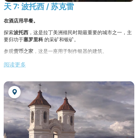
天 7: 波托西 / 苏克雷
在酒店用早餐。
探索
波托西
，这是拉丁美洲殖民时期最重要的城市之一，主
要归功于
塞罗里科
的采矿和银矿。
参观
货币之家
，这是一座用于制作银器的建筑。
继续前往主广场和周围的街道，欣赏
圣洛伦索教堂
和
圣
弗朗
阅读更多
西斯科
教堂的外墙以及精致的建筑群。
参观一个小型合作社矿场
。
这里生动地矿工们如何忍受在山上采掘的艰苦工作条件，以
便从山中提取宝贵的资源。 提供参观该矿所需的设备。
金巴雅拉丁美洲
独家特色
！
午餐时，在矿区的一家餐馆品尝 "石头汤"。
这是一种用紫色玉米粉熬制的浓汤，盛在一个加热的石碗