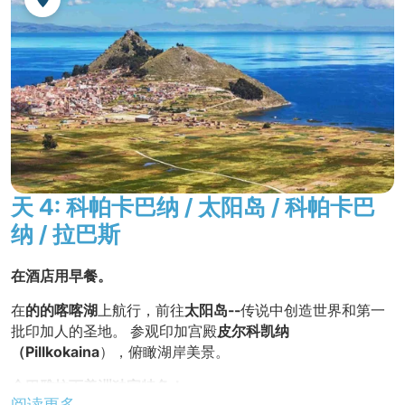
网址：
www.samaryhotel.com
前往的的喀喀湖边的
科帕
卡
巴纳
村，这是拉丁美洲最重要的
朝圣地之一。
参观玻利维亚人朝拜该国守护神 Virgen Morena 的
圣地
。
在村子里漫步，感受它的神秘氛围。
不含晚餐。
夜宿酒店
天 4: 科帕卡巴纳 / 太阳岛 / 科帕卡巴
纳 / 拉巴斯
在酒店用早餐。
在
的的喀喀湖
上航行，前往
太阳岛--
传说中创造世界和第一
批印加人的圣地。 参观印加宫殿
皮尔科凯纳
（Pillkokaina
），俯瞰湖岸美景。
金巴雅拉丁美洲
独家特色
！
阅读更多