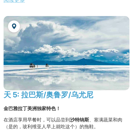
典型的 "aphtapi" 午餐。
这是与当地社区分享食物的简单方
法。 菜肴由当地蔬菜和玉米以及鱼、鸡蛋、鸡肉等制成。 漫
步穿过美丽的
尤玛尼花园
，来到神圣的水源地，然后沿着印
加时代令人印象深刻的阶梯下山。
返回科帕卡巴纳，然后前往拉巴斯。 沿途经过连接的喀喀湖
两岸的海峡。
不含晚餐。
夜宿酒店
天 5: 拉巴斯/奥鲁罗/乌尤尼
金巴雅拉丁美洲
独家特色
！
在酒店享用早餐时，可以品尝到
沙特纳斯
、塞满蔬菜和肉
（是的，玻利维亚人早上就吃这个）的拖鞋。