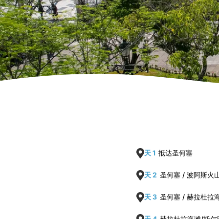
天 1
抵达圣何塞
天 2
圣何塞 / 波阿斯火
天 3
圣何塞 / 赫拉杜拉
天 4
赫拉杜拉海滩/托尔