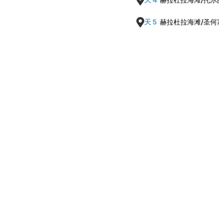
天 5
赫拉杜拉海滩/圣何塞