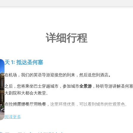
详细行程
天 1: 抵达圣何塞
在机场，我们的英语导游迎接您的到来，然后送您到酒店
。
之后，您将乘坐巴士穿越城市，参加城市
全景游
，聆听导游讲解圣何
大剧院和大都会大教堂。
在拉姆露娜餐厅用晚餐，
这里环境优美，可以看到城市的壮观景色。
晚宴前短暂停顿，组织方正式欢迎并介绍所有与会者。
阅读更多
夜宿
Hotel Sleep Inn Paseo Las Damas ****
或同级酒店