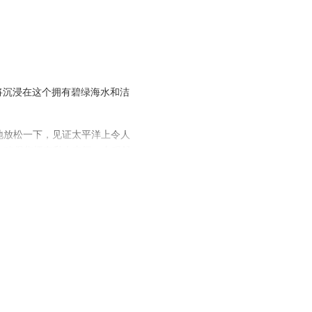
燥气候和南海岸的潮湿气候融为
翔的
红金刚鹦鹉
。
将沉浸在这个拥有碧绿海水和洁
物园号"
，前往
塔尔科莱斯河寻
地放松一下，见证太平洋上令人
保留，确保您拥有私人空间，全程舒
各种鸟类和犰狳、树懒、美洲虎
这些壮观的生物近距离接触。
束我们的旅程。