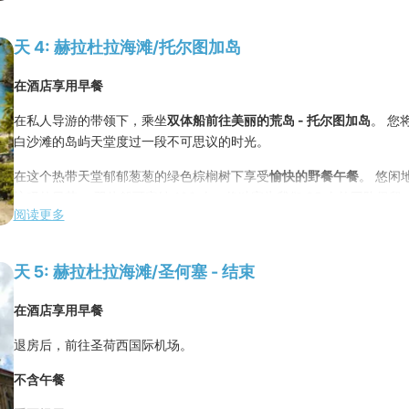
夜宿
Hotel Sleep Inn Paseo Las Damas ****
或同级酒店
交汇点。这形成了一个生态非凡的保护区，在这里，太平洋北部的干
一体。
天 4: 赫拉杜拉海滩/托尔图加岛
在旅途中，会有稍作停留歇息的时间，让您欣赏美丽的风景和高高飞
在酒店享用早餐
在塔尔科莱斯的一家当地餐馆享用午餐。
在私人导游的带领下，乘坐
双体船前往美丽的荒岛 - 托尔图加岛
。 您
白沙滩的岛屿天堂度过一段不可思议的时光。
午餐后，乘坐私人巴士前往
塔尔科莱斯河
。 抵达码头后乘船："
野生动
找鳄鱼
。
在这个热带天堂郁郁葱葱的绿色棕榈树下享受
愉快的野餐午餐
。 悠闲
惊叹的日落。 双体船可容纳 100 人，将独家为我们 85 人的团队
乘船游览观赏鳄鱼的自然栖息地，包括身长超过4米的美洲鳄鱼，以及
阅读更多
适。
等其他动物。
在享受海滩的自由时光后，我们将返回酒店度过一个轻松的夜晚。
为了安全和更优异的观赏机会，团队将被分成几艘私人船只，以便与
天 5: 赫拉杜拉海滩/圣何塞 - 结束
在
精致的卡莱塔斯别墅餐厅
或酒店附近的类似餐厅享用告别晚餐，结
在预定的时间，您的私人巴士将带您前往赫拉杜拉海滩。 入住酒店。
在酒店享用早餐
夜宿
Hotel MARRIOT LOS SUEÑOS *****
或同级酒店
在酒店用晚餐
退房后，前往圣荷西国际机场。
夜宿
Hotel MARRIOT LOS SUEÑOS *****
或同级酒店
不含午餐