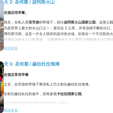
天 2: 圣何塞 / 波阿斯火山
在酒店用早餐。
然后，在私人英
语导游
的带领下，前往
波阿斯火山国家公园
。这座公
为是世界上最大的火山口之一，直径达 2 公里，并有连续不断的火口
博托斯泻湖，这是一片令人惊叹的蓝绿色水域。坐落在一个不活跃的
充满活力的火山口的遗迹。 这座拥有永久火口和巨大间歇泉火山口的
之一。尽情享受波托斯泻湖的美景，并穿越国家公园的小径，向所有人
阅读更多
的瀑布
，享受宏伟的景色。 午餐前，您将有机会探索鸟舍，观看迷人
塘，悠闲地漫步在蝴蝶园，并惊叹于蜂鸟自由飞翔的景象-美洲独有的
形水族馆和迷人的猫科动物展览。
天 3: 圣何塞 / 赫拉杜拉海滩
在
拉巴斯瀑布和花园
的路上享用
典型的哥斯达黎加午餐
在酒店享用早餐
返回酒店
换上更正式的服装，然后前往
文化广场参观
黄金博物馆。
之后，在导游的带领下乘坐私人巴士前往赫拉杜拉海滩。
国家大剧院对面，以倒金字塔设计为特色，坐落在文化广场下方，入口
金博物馆的大厅里举行
晚宴
，提供美食和正式餐桌的盛宴，专供团队
在前往赫拉杜拉的途中，您将参观
卡拉拉国家公园
。
圆满句号。 作为一种特殊的象征，每位参与者都将收到一件前哥伦布
此公园被誉为哥斯达黎加最漂亮的公园之一。
蛙"，男士为手镯，女士为耳环。
阅读更多
这个公园独一无二，它的独特之处在于它是亚马逊生态系统(以原始森