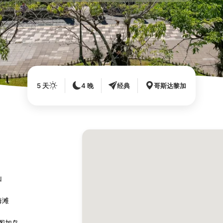
5 天
4 晚
经典
哥斯达黎加
山
海滩
图加岛