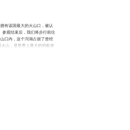
园拥有该国最大的火山口，被认
。 参观结束后，我们将步行前往
火山口内，这个泻湖占据了曾经
活火山，是世界上最大的间歇泉
开放。 然后，参观
拉巴斯奇妙
的猴子展览，发现热闹的青蛙池
奇观。 最后，您将深入参观蛇
博物馆独特的混凝土结构，位于
让人想起银行的保险库。 在黄
享用，为这一私人专属之夜画上
时期珠宝的复制品："生育青
林为特征)和中美洲生态系统的