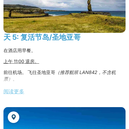
天 5: 复活节岛/圣地亚哥
在酒店用早餐。
上午 11:00 退房。
前往机场。 飞往圣地亚哥
（推荐航班 LAN842，不含机
票）
。
不含午餐
阅读更多
抵达圣地亚哥后，由酒店提供
班车接送服务
（
不含导游
) 至
酒店。
不含晚餐