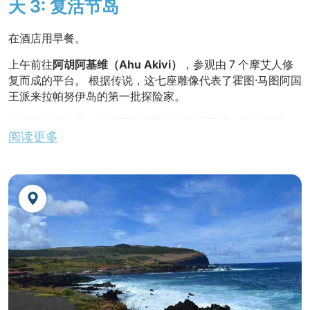
天 3: 复活节岛
在酒店用早餐。
上午前往
阿胡阿基维（Ahu Akivi）
，参观由 7 个摩艾人修
复而成的平台。 根据传说，这七座雕像代表了霍图·马图阿国
王派来拉帕努伊岛的第一批探险家。
在结束游览之前，如果不参观普纳帕乌采石场，岂能算是一
阅读更多
次完整的游览？那里是精心制作标志性的普卡欧（Pukao）
或摩艾帽的地方。
启程前往参观
塔海
祭祀遗址，那里有三个平台和阿胡神像，
雕像经过精心修复，恢复了昔日的辉煌。 在这个遗址中，还
有唯一一个长着眼睛的摩艾。
我们还有机会参观一座船屋、一个石头鸡舍和一座完全用石
头建造的码头。
返回小镇
在当地餐厅享用午餐