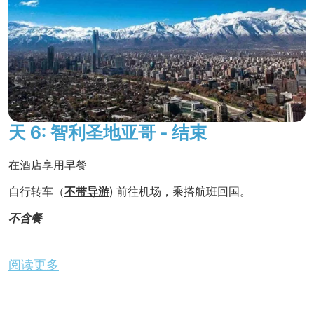
夜宿酒店。
天 6: 智利圣地亚哥 - 结束
在酒店享用早餐
自行转车（
不带导游
) 前往机场，乘搭航班回国。
不含餐
阅读更多
服务结束