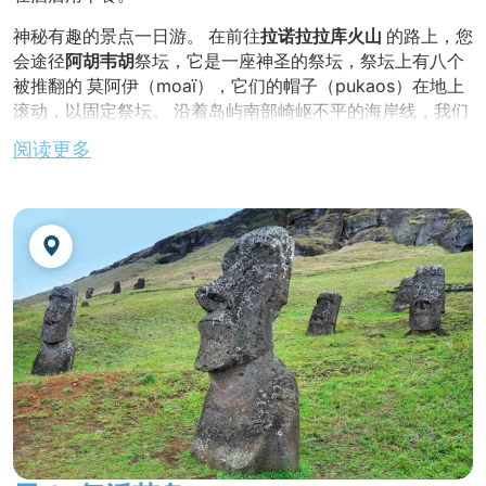
神秘有趣的景点一日游。 在前往
拉诺拉拉库火山
的路上，您
会途径
阿胡韦胡
祭坛，它是一座神圣的祭坛，祭坛上有八个
被推翻的 莫阿伊（moaï），它们的帽子（pukaos）在地上
滚动，以固定祭坛。 沿着岛屿南部崎岖不平的海岸线，我们
将参观
阿胡阿卡汉加
古遗址，由于与皇家有关，这里被尊称
阅读更多
为霍图·马图阿国王的墓地。我们还将见证
阿胡汤加里基
令人
心酸的遗迹，这里曾矗立着十二座雄伟的摩艾石像，后因部
落冲突和 1960 年毁灭性的海啸而毁于一旦。
盒饭午餐
。 我们将在拉诺拉库火山岩石上雕刻摩艾人的地方
附近享用盒饭午餐。 然后，沿原路向北返回，到达
阿胡特皮
托库拉（Ahu Te Pito Kura
），这里有最大的摩艾（高近
9.98 米，重 82 吨），其名字的意思是 "世界之脐"。 最后，
我们来到阿纳卡纳海滩，这里有两个平台：
阿胡瑙瑙（Ahu
Nau Nau）
和
阿胡阿图雷胡基（Ahu Ature Huki）
。
返回酒店。
晚餐
及夜宿酒店。