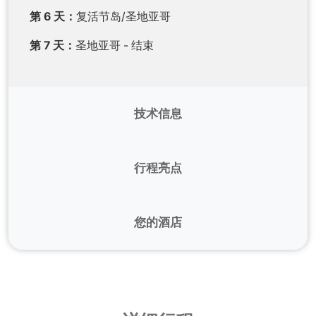
第 6 天：
复活节岛/圣地亚哥
第 7 天：
圣地亚哥 - 结束
技术信息
航班：
此行程需要您抵达复活节岛机场。
行程亮点
手续
- 护照在回国之日起至少六个月内有效。
我们的英语专业团队将在全程提供协助。
健康
- 不强制接种疫苗。
各阶段的英语专家导游
您的酒店
气候
- 复活节岛
观察面向太平洋的神圣巨石，让您深入了解神
秘的拉帕努伊文化。 复活节岛
复活节岛
复活节岛（拉帕努伊）属于亚热带气候，夏季温暖
湿润，冬季温和，1 月至 3 月平均气温为 23 °C，7
O'TAI***
或同级酒店
月至 9 月平均气温为 18 °C（该岛位于南半球，与