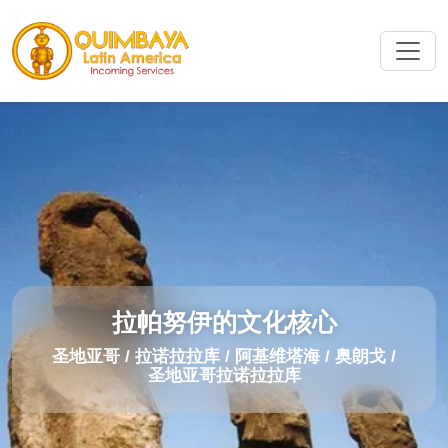
拉帕努伊的文化核心
圣地亚哥 / 拉诺拉拉库 / 阿基维塔海 / 奥朗戈 /
圣地亚哥拉诺拉拉库