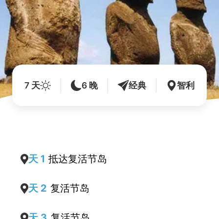
7 天
6 晚
经典
智利
天 1
抵达复活节岛
天 2
复活节岛
天 3
复活节岛