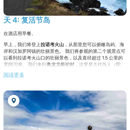
下午自由活动
天 4: 复活节岛
晚餐
及夜宿酒店
在酒店用早餐。
早上，我们将登上
拉诺考火山
，从那里您可以俯瞰岛屿、海
岸和汉加罗阿镇的壮丽景色。 我们将参观的第二个观景点可
以看到拉诺考火山口的壮丽景色，以及直径超过 1.5 公里的
宽阔泻湖。 我们来到
奥龙戈祭祀村
，这里是古代鸟人（即
"唐格塔·马努"）祭祀的地方。 参观
阿胡维纳普
，其建筑风格
阅读更多
让人联想到前印加时期的建筑。
返回小镇
在当地餐厅享用午餐
下午自由活动
在酒店用
晚餐
及夜宿。