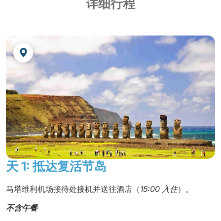
酒店位于岛城中心，拥有 35 间海景客房。 私人浴
详细行程
欧洲或北美洲的季节相反）。 冬季，从 6 月到 8
室 酒吧和餐厅
月，夜间温度有时会略低于 10 °C。
www.hotelotai.com
重要提示
圣地亚哥
此行程的价格有效期为 2016 年 7 月至 8 月：请注
意，7 月底是智利的冬季假期，因此必须提前预
FUNDADOR****
或同级酒店
订，以确保能订到房间。
酒店位于首都历史中心的中心地带，共有 150 间舒
适客房，配备私人浴室、电话、互联网接入和有线
电视。 餐厅、酒吧和会议室。
www.hotelfundador.cl
天 1: 抵达复活节岛
马塔维利机场接待处接机并送往酒店（
15:00 入住
）。
不含午餐