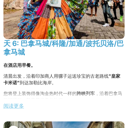
在回程中，
您将在工匠工作室停留片刻
，见证各种用当地特
有的木材制作的各种家具和典型物品。
自用晚餐
，夜宿酒店。
天 6: 巴拿马城/科隆/加通/波托贝洛/巴
拿马城
在酒店用早餐。
清晨出发，沿着印加商人用骡子运送珍宝的古老路线
"皇家
卡米诺"
到达加勒比海岸。
您将登上装饰得像淘金热时代一样的
跨峡列车
，沿着巴拿马
运河进行一段风景优美的旅程。
阅读更多
在
加通船闸
稍作停留，观察大西洋边第一座船闸的运行情
况，然后启程前往位于加勒比海沿岸、被联合国教科文组织
列为世界文化遗产的
波尔托贝洛城墙小镇
。