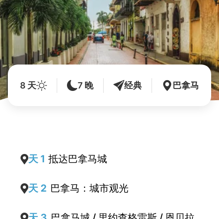
8 天
7 晚
经典
巴拿马
天 1
抵达巴拿马城
天 2
巴拿马：城市观光
天 3
巴拿马城 / 里约查格雷斯 / 恩贝拉