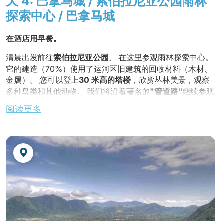
天 4: 巴拿马城 / 索伯拉尼亚公园雨林
探索中心 / 巴拿马城
在酒店用早餐。
清晨出发前往
索伯拉尼亚公园
。 在这里参观雨林探索中心。
它的建造（70%）使用了运河区旧建筑的回收材料（木材、
金属）。 您可以登上
30 米高的塔楼
，欣赏丛林美景，观察
多种鸟类和其他动物。 我们将沿着著名的
"管道路"
继续参观
索伯拉尼亚公园
迷人的自然风光，"管道路" 路是观鸟爱好者
阅读更多
的传奇之路，在这里您还可以看到许多哺乳动物（吼猴、卷
尾猴、狨、树懒、食蚁兽、蟒蛇）、爬行动物（蜥蜴、
蛇）、两栖动物、昆虫等。
在加通湖边的一家当地餐馆用午餐。
乘船游览
加通湖
的小
岛，包括著名的
莫诺岛
，观察多种猴子。 这段旅程的一部分
将在
巴拿马运河
上进行，幸运的话，您会与巨大的集装箱船
擦肩而过。
金巴雅拉丁美洲
的
独家之旅
!