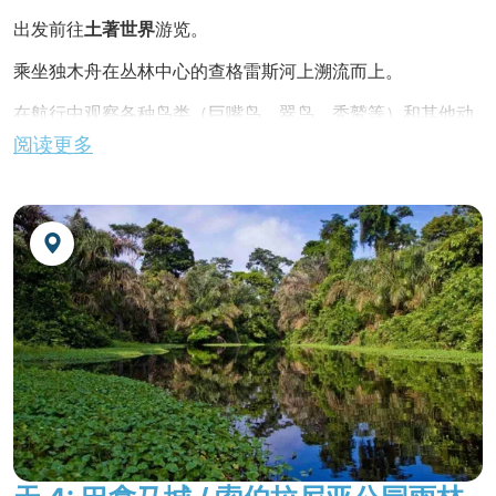
出发前往
土著世界
游览。
乘坐独木舟在丛林中心的查格雷斯河上溯流而上。
在航行中观察各种鸟类（巨嘴鸟、翠鸟、秃鹫等）和其他动
物。
阅读更多
与恩贝拉社区居民会面，了解他们的生活方式。
在向导和一名部落成员的陪同下，在森林中漫步，了解利用
植物喂养、治疗和衣着的所有知识。
观赏他们的
传统舞蹈
表演、用塔瓜果制作的人体彩绘和手工
艺品。
在社区享用午餐
不含晚餐
，夜宿酒店。