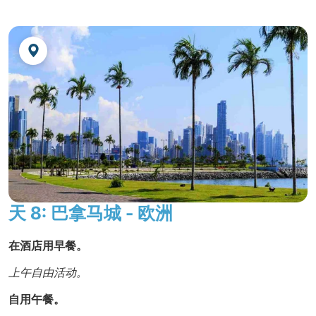
金巴雅拉丁美洲独家之旅！！
在海滩边品尝美味的腌鱼。
这是一道用柠檬、辣椒、香
菜和洋葱腌制鱼的典型菜肴。
午餐后，参观
塔波加的圣佩德罗教堂
，这是美国太平洋
沿岸第二古老的教堂，以及
保罗·高更
的故居。
自用晚餐
，夜宿酒店。
天 8: 巴拿马城 - 欧洲
在酒店用早餐。
上午自由活动。
自用午餐。