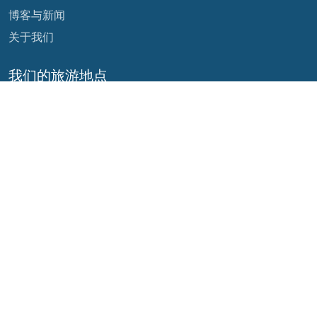
博客与新闻
关于我们
我们的旅游地点
阿根廷
厄瓜多尔
玻利维亚
危地马拉
巴西
墨西哥
智利
巴拿马
哥伦比亚
秘鲁
哥斯达黎加
我们的社交网络