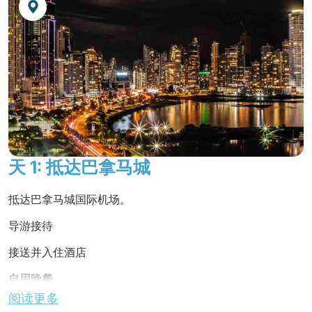
化。
在
索伯拉尼亚公园的雨林探索中心
观赏郁郁葱
葱的动植物。
在
猴岛
观赏猴子和茂盛的植被。
参观建在死火山口的
安东山谷
村。
登上沿着运河岸边行驶的
历史小火车
。
天 1: 抵达巴拿马城
探索
历史悠久的波托贝洛废墟
。
抵达巴拿马城国际机场
。
游览太平洋上的美丽岛屿
塔博加岛
，那里有迷
人的海滩和圣佩德罗教堂。
导游接待
延伸行程奇特雷
：沉浸在小镇的民间传说中，
接送并入住酒店
体验当地人的热情。
自用晚餐
。
延伸行程圣克拉拉
：享受广阔的海滩和度假村
阅读更多
的全包计划
夜宿酒店。