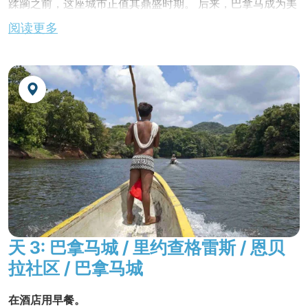
蹂躏之前，这座城市正值其鼎盛时期。 后来，巴拿马成为美
洲各地金银汇合地的繁华枢纽。 探索被称为 "
Casco
阅读更多
Viejo
"的殖民区（已被联合国教科文组织列为世界遗产）。
漫步在这个迷人街区的街道上：教堂、
弗朗西亚广场
（现代
城市景观）、
玻利瓦尔广场
等。
在当地餐厅享用午餐。
参观
米拉弗洛雷斯水闸（Miraflores
Locks
），观摩船只通过水闸的过程。 门票还包括展览室和
运河历史 3D 视频放映。
金巴雅拉丁美洲
的
独家之旅
!
在弗朗西亚广场（Plaza de Francia），您将品尝到美味的
拉斯帕多（raspado），这是一种
由小贩出售的加有碎冰和
糖浆的清凉饮料，在当地人中很受欢迎。
晚餐后自由活动，夜宿酒店。
天 3: 巴拿马城 / 里约查格雷斯 / 恩贝
拉社区 / 巴拿马城
在酒店用早餐。