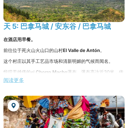
在回程中，您将在
佩德罗米格尔水闸
前停留，这些水闸将船
只带到海拔16米的米拉弗洛雷斯湖。
自用晚餐
，夜宿酒店。
天 5: 巴拿马城 / 安东谷 / 巴拿马城
在酒店用早餐。
前往位于死火山火山口的山村
El Valle de Antón
。
这个村庄以其手工艺品市场和清新明媚的气候而闻名。
惊叹于雄伟的el
Chorro Macho
瀑布，瀑布高达近30米，传
说中，瀑布的水是圣洁的。
阅读更多
探索丛林的另一部分，观察多种鸟类。
在当地餐馆用午餐。
在
艺术市场
漫步，这里盛产巴拿马手工艺品。
金巴雅拉丁美洲
独家之旅
!