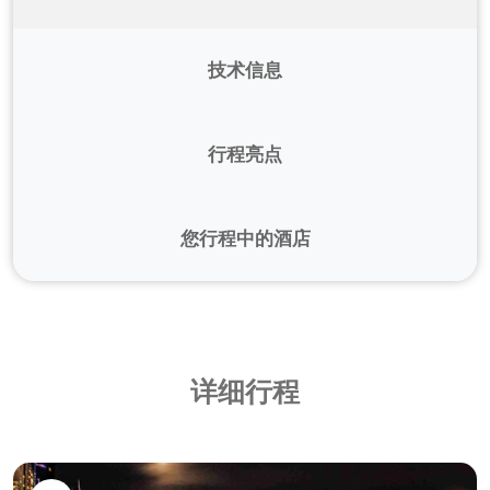
技术信息
手续 ：
护照有效期至少为6个月。
行程亮点
健康：
不强制接种疫苗。
我们的英语专业团队全程中提供帮助。
气候：
热带气候（炎热潮湿）。 旱季从一月持续到
您行程中的酒店
四月。 最佳游览期为 11 月至次年 3 月。
英语专业导游服务。
建议：
我们建议您带上雨衣、防晒霜、防虫喷雾、
巴拿马城
参观被联合国教科文组织列为世界遗产的
巴拿
帽子、水鞋和美元现金。
马拉维哈
。
BEST WESTERN PLUS ****
或同级酒店
漫步在联合国教科文组织历史遗址
卡斯科安提
网址：
www.bwpanamazenhotel.com
详细行程
郭
的街道上。
可选延伸行程：
参观举世闻名的
巴拿马运河。
奇特雷
圣克拉拉
与
原住民恩贝拉社区
会面，了解他们的非凡文