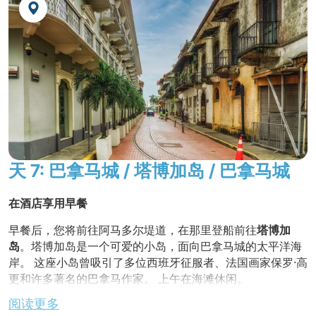
在当地餐厅享用美味的非洲加勒比午餐。
您将参观
黑基督
教堂和
波尔托贝洛罗博物馆
，其中的重要历
史文献也于 1980 年得到联合国教科文组织的认可。
金巴雅拉丁美洲
独家之旅
!
参观
刚果艺术展览馆
，揭示刚果文化的迷人宝藏。
不含晚餐
，夜宿酒店。
天 7: 巴拿马城 / 塔博加岛 / 巴拿马城
在酒店享用早餐
早餐后，您将前往阿马多尔堤道，在那里登船前往
塔博加
岛
。塔博加岛是一个可爱的小岛，面向巴拿马城的太平洋海
岸。 这座小岛曾吸引了多位西班牙征服者、法国画家保罗·高
更和许多著名的巴拿马作家。 上午在海滩休闲。
阅读更多
在海滩边的一家当地餐馆享用午餐。