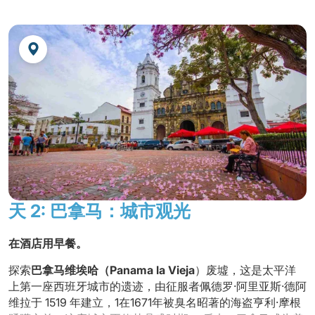
天 2: 巴拿马：城市观光
在酒店用早餐。
探索
巴拿马维埃哈（Panama la Vieja
）废墟，这是太平洋
上第一座西班牙城市的遗迹，由征服者佩德罗·阿里亚斯·德阿
维拉于 1519 年建立，1在1671年被臭名昭著的海盗亨利·摩根