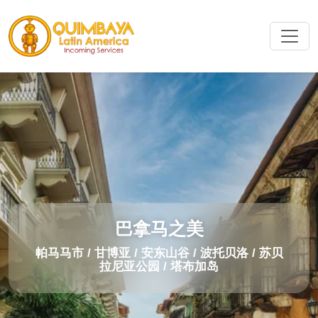
巴拿马之美
帕马马市 / 甘博亚 / 安东山谷 / 波托贝洛 / 苏贝
拉尼亚公园 / 塔布加岛