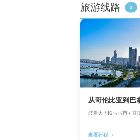
旅游线路
3
从哥伦比亚到巴
波哥大 / 帕马马市 / 甘
查看行程 →