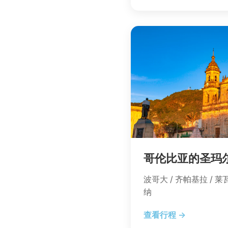
哥伦比亚的圣玛
波哥大 / 齐帕基拉 / 莱
纳
查看行程 →