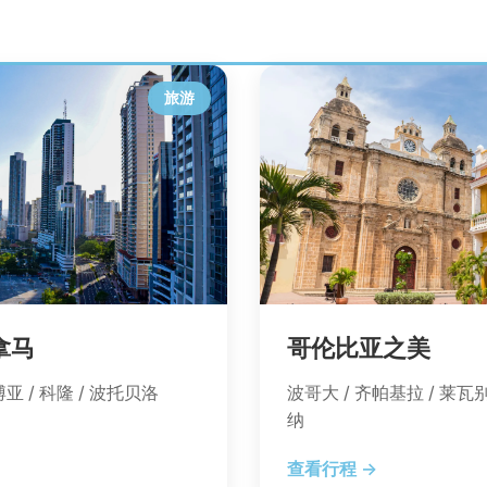
旅游
拿马
哥伦比亚之美
博亚 / 科隆 / 波托贝洛
波哥大 / 齐帕基拉 / 莱瓦别
纳
查看行程 →