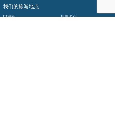
我们的旅游地点
阿根廷
厄瓜多尔
玻利维亚
危地马拉
巴西
墨西哥
智利
巴拿马
哥伦比亚
秘鲁
哥斯达黎加
我们的社交网络
© 版权所有
2026 - 金巴雅拉丁美洲公司