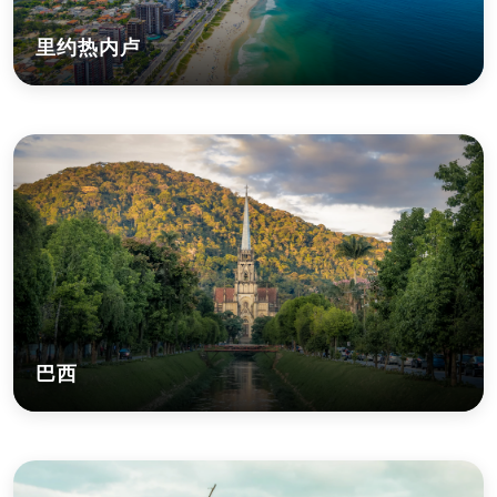
里约热内卢
巴西