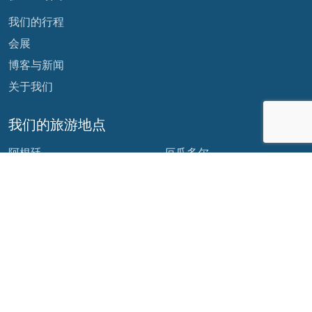
我们的行程
会展
博客与新闻
关于我们
我们的旅游地点
阿根廷
厄瓜多尔
玻利维亚
危地马拉
巴西
墨西哥
智利
巴拿马
哥伦比亚
秘鲁
哥斯达黎加
我们的社交网络