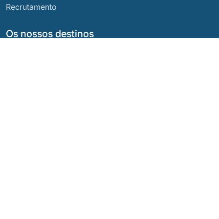
Recrutamento
Os nossos destinos
Argentina
Equador
Bolívia
Guatemala
Brasil
México
Chile
Panamá
Colômbia
Peru
Costa Rica
As Nossas Redes Sociais