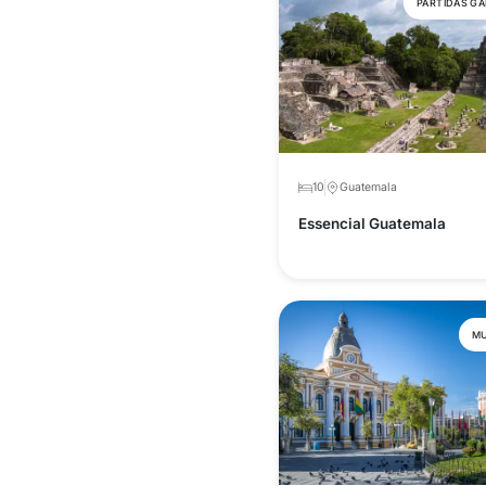
PARTIDAS G
10
Guatemala
Essencial Guatemala
MU