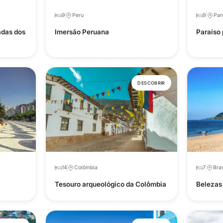
9
Peru
9
Pa
adas dos
Imersão Peruana
Paraíso
DESCOBRIR
14
Colômbia
7
Bras
Tesouro arqueológico da Colômbia
Belezas 