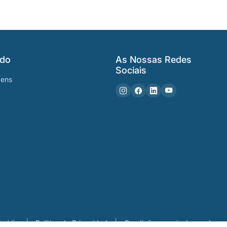
ido
As Nossas Redes
Sociais
gens
urídica
Política de Privacidade
Condições gerais de venda