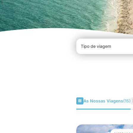
⊞
As Nossas Viagens
(15)