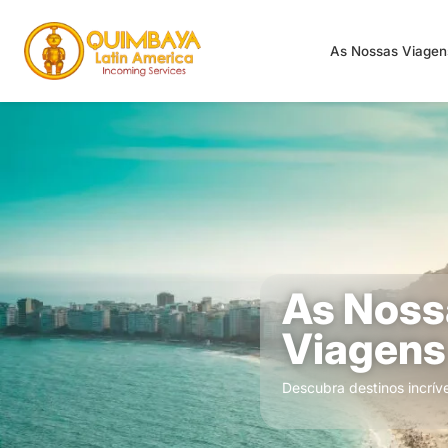
As Nossas Viage
As Noss
Viagens
Descubra destinos incrív