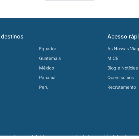
 destinos
Acesso ráp
Equador
As Nossas Via
Guatemala
MICE
México
Blog e Notícias
Panamá
Quem somos
Peru
Recrutamento
olítica de sustentabilidade e responsabilidade social
Advertência j