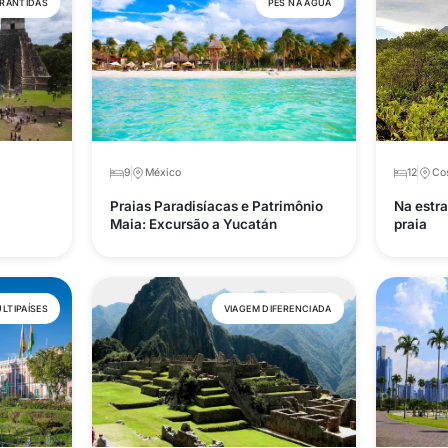
ARANTIDAS
PÉS NA ÁGUA
9
México
12
Cos
Praias Paradisíacas e Patrimônio
Na estra
Maia: Excursão a Yucatán
praia
LTIPAÍSES
VIAGEM DIFERENCIADA