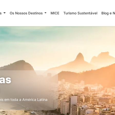
ns
Os Nossos Destinos
MICE
Turismo Sustentável
Blog e 
as
eis em toda a América Latina