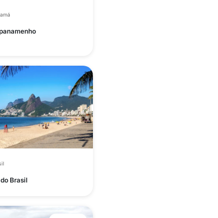
namá
 panamenho
il
do Brasil