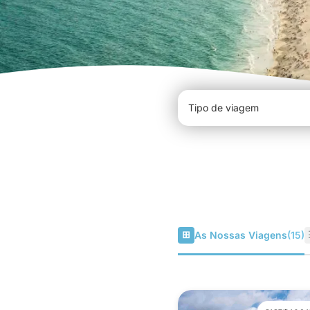
⊞
As Nossas Viagens
(15)