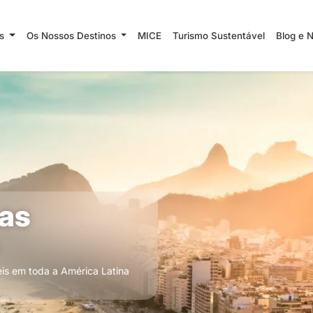
ns
Os Nossos Destinos
MICE
Turismo Sustentável
Blog e 
as
eis em toda a América Latina