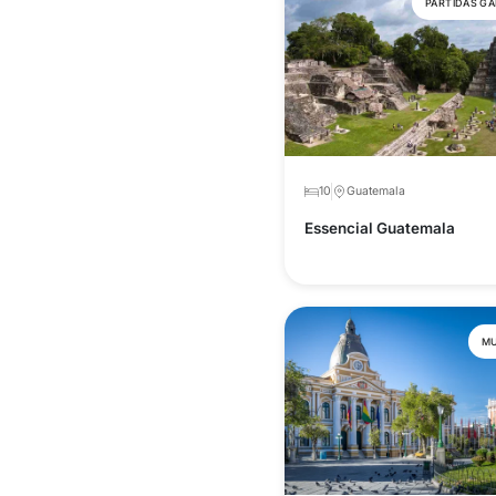
PARTIDAS G
10
Guatemala
Essencial Guatemala
MU