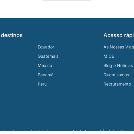
 destinos
Acesso ráp
Equador
As Nossas Via
Guatemala
MICE
México
Blog e Notícias
Panamá
Quem somos
Peru
Recrutamento
olítica de sustentabilidade e responsabilidade social
Advertência j