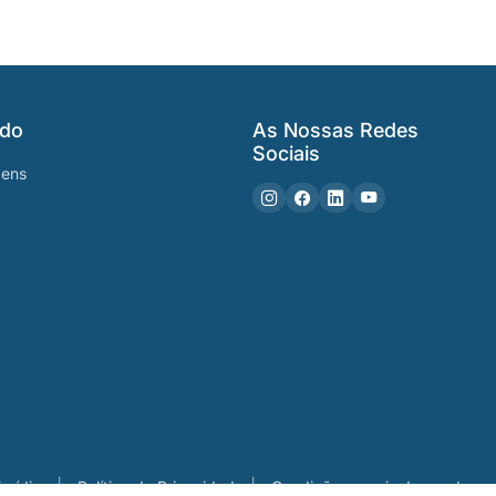
ido
As Nossas Redes
Sociais
gens
urídica
Política de Privacidade
Condições gerais de venda