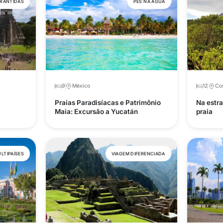
ARANTIDAS
PÉS NA ÁGUA
9
México
12
Cos
Praias Paradisíacas e Patrimônio
Na estra
Maia: Excursão a Yucatán
praia
LTIPAÍSES
VIAGEM DIFERENCIADA