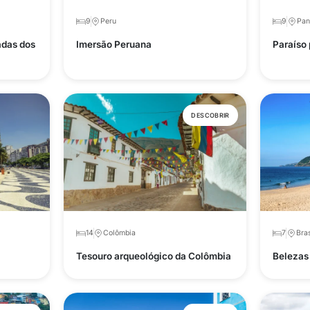
9
Peru
9
Pa
adas dos
Imersão Peruana
Paraíso
DESCOBRIR
14
Colômbia
7
Bras
Tesouro arqueológico da Colômbia
Belezas 