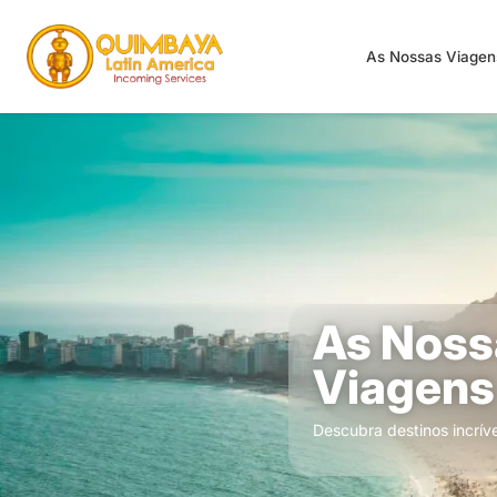
As Nossas Viage
As Noss
Viagens
Descubra destinos incrív