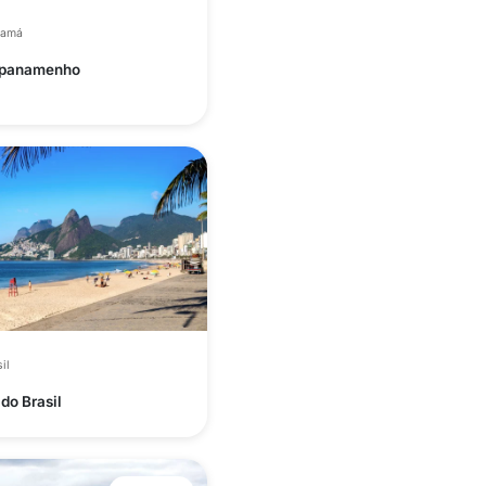
namá
 panamenho
il
do Brasil