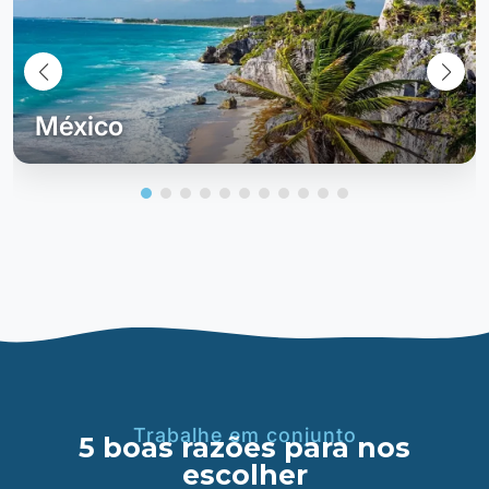
México
Trabalhe em conjunto
5 boas razões para nos
escolher