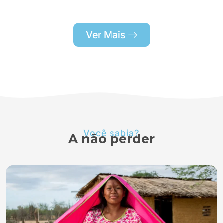
Ver Mais
Você sabia?
A não perder