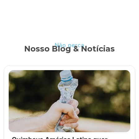
Não perca
Nosso Blog & Notícias