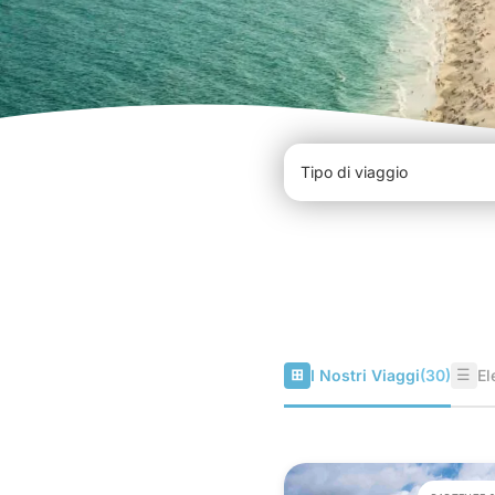
⊞
☰
I Nostri Viaggi
(30)
El