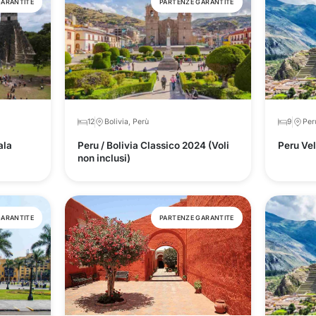
GARANTITE
PARTENZE GARANTITE
12
Bolivia, Perù
9
Per
ala
Peru / Bolivia Classico 2024 (Voli
Peru Vel
non inclusi)
GARANTITE
PARTENZE GARANTITE