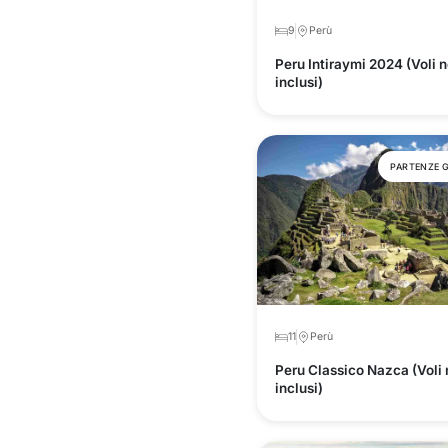
9
Perù
Peru Intiraymi 2024 (Voli 
inclusi)
PARTENZE 
11
Perù
Peru Classico Nazca (Voli
inclusi)