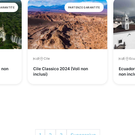
GARANTITE
PARTENZE GARANTITE
9
Cile
8
Ecu
i non
Cile Classico 2024 (Voli non
Ecuador
inclusi)
non incl