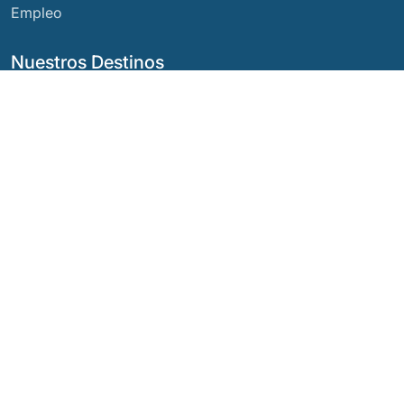
Empleo
Nuestros Destinos
Argentina
Ecuador
Bolivia
Guatemala
Brasil
México
Chile
Panamá
Colombia
Perú
Costa Rica
Nuestras Redes Sociales