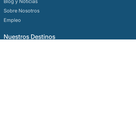
Blog y Noticias
Sobre Nosotros
Empleo
Nuestros Destinos
Argentina
Ecuador
Bolivia
Guatemala
Brasil
México
Chile
Panamá
Colombia
Perú
Costa Rica
Nuestras Redes Sociales