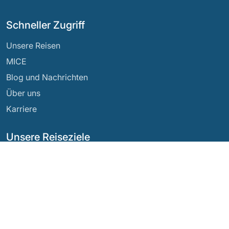
Schneller Zugriff
Unsere Reisen
MICE
Blog und Nachrichten
Über uns
Karriere
Unsere Reiseziele
Argentinien
Ecuador
Bolivien
Guatemala
Brasilien
Mexiko
Chile
Panama
Kolumbien
Peru