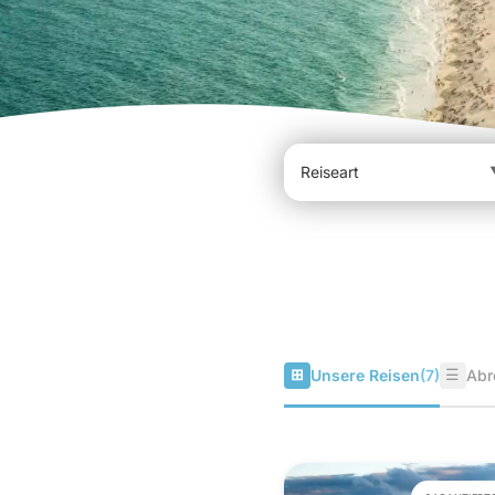
⊞
☰
Unsere Reisen
(7)
Abr