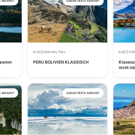
E ABFAHRT
GARANTIERTE ABFAHRT
12
Bolivien, Peru
9
Chi
ogramm
PERU BOLIVIEN KLASSISCH
Klassisc
nicht in
E ABFAHRT
GARANTIERTE ABFAHRT